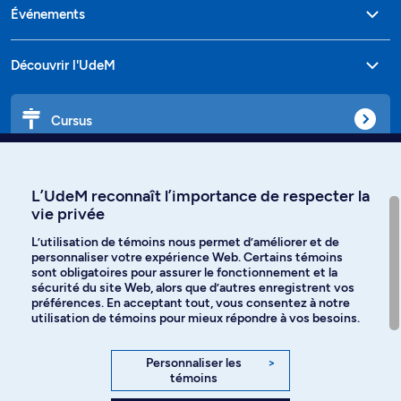
Événements
Découvrir l'UdeM
Cursus
Affiniti
L’UdeM reconnaît l’importance de respecter la
vie privée
L’utilisation de témoins nous permet d’améliorer et de
personnaliser votre expérience Web. Certains témoins
Langues
sont obligatoires pour assurer le fonctionnement et la
sécurité du site Web, alors que d’autres enregistrent vos
préférences. En acceptant tout, vous consentez à notre
Facebook
Instagram
utilisation de témoins pour mieux répondre à vos besoins.
TikTok
YouTube
Personnaliser les
>
témoins
Spotify