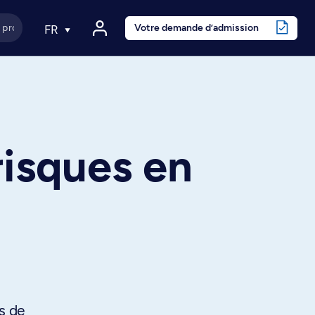
Votre demande d’admission
FR
risques en
ns de