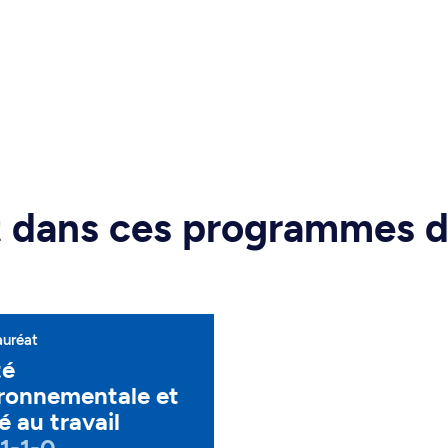
rt dans ces programmes 
auréat
té
ronnementale et
é au travail
1-1-0