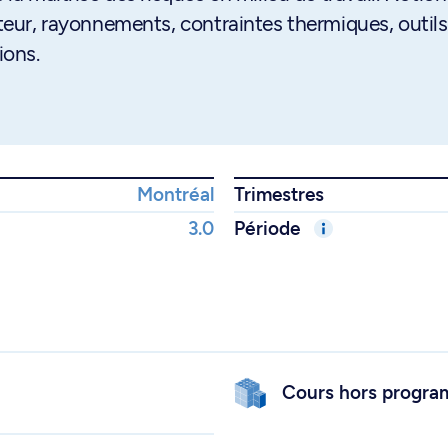
uteur, rayonnements, contraintes thermiques, outils
ions.
Montréal
Trimestres
3.0
Période
Cours hors progr