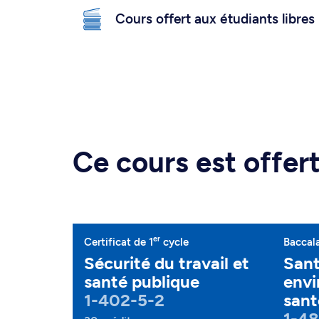
Cours offert aux étudiants libres
Ce cours est offe
er
Certificat de 1
cycle
Baccal
Sécurité du travail et
San
santé publique
envi
1-402-5-2
sant
1-48