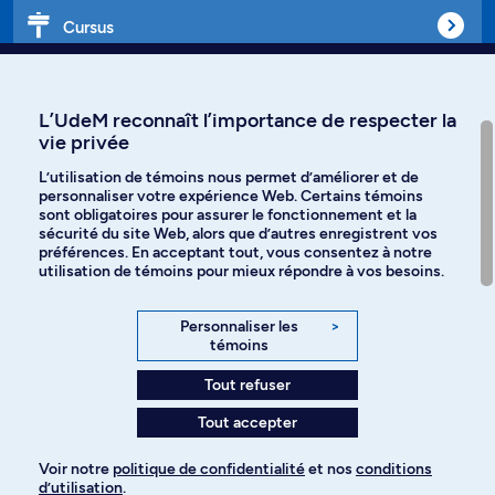
Cursus
Affiniti
L’UdeM reconnaît l’importance de respecter la
vie privée
L’utilisation de témoins nous permet d’améliorer et de
personnaliser votre expérience Web. Certains témoins
Langues
sont obligatoires pour assurer le fonctionnement et la
sécurité du site Web, alors que d’autres enregistrent vos
préférences. En acceptant tout, vous consentez à notre
Facebook
Instagram
utilisation de témoins pour mieux répondre à vos besoins.
TikTok
YouTube
Personnaliser les
>
témoins
Spotify
Tout refuser
Tout accepter
Politique de confidentialité
Voir notre
politique de confidentialité
et nos
conditions
d’utilisation
.