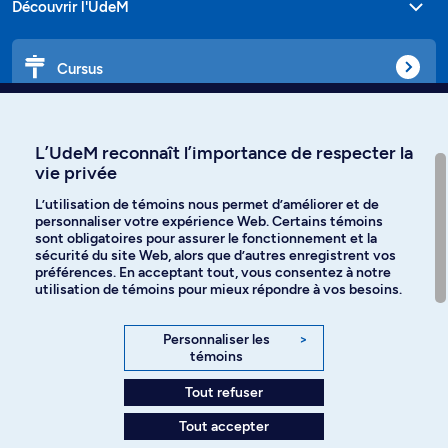
Découvrir l'UdeM
Cursus
Affiniti
L’UdeM reconnaît l’importance de respecter la
vie privée
L’utilisation de témoins nous permet d’améliorer et de
personnaliser votre expérience Web. Certains témoins
Langues
sont obligatoires pour assurer le fonctionnement et la
sécurité du site Web, alors que d’autres enregistrent vos
préférences. En acceptant tout, vous consentez à notre
Facebook
Instagram
utilisation de témoins pour mieux répondre à vos besoins.
TikTok
YouTube
Personnaliser les
>
témoins
Spotify
Tout refuser
Tout accepter
Politique de confidentialité