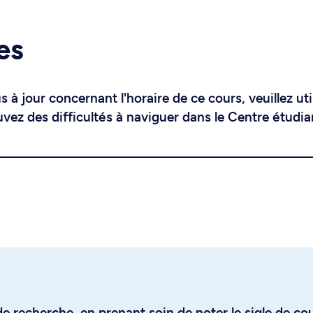
es
 à jour concernant l'horaire de ce cours, veuillez uti
uvez des difficultés à naviguer dans le Centre étudia
e recherche, en prenant soin de noter le sigle de co