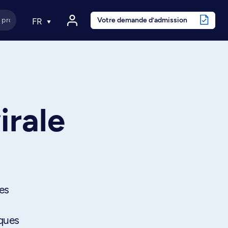
Votre demande d’admission
FR
irale
ies
iques