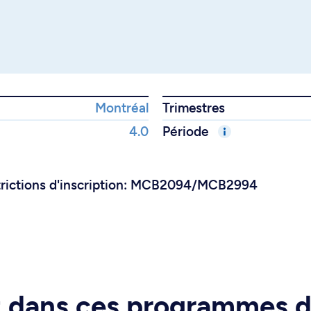
Montréal
Trimestres
4.0
Période
rictions d'inscription: MCB2094/MCB2994
rt dans ces programmes 