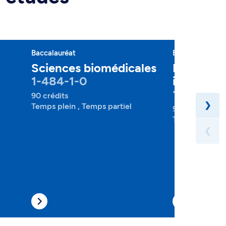
Baccalauréat
Baccalauréat
Sciences biomédicales
Microbiol
1-484-1-0
immunolo
1-500-1-
90 crédits
❯
Temps plein , Temps partiel
90 crédits
Temps plein , 
❮