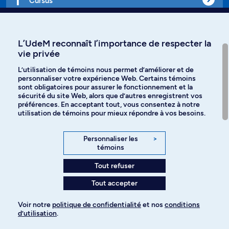
Cursus
Affiniti
L’UdeM reconnaît l’importance de respecter la
vie privée
L’utilisation de témoins nous permet d’améliorer et de
personnaliser votre expérience Web. Certains témoins
Langues
sont obligatoires pour assurer le fonctionnement et la
sécurité du site Web, alors que d’autres enregistrent vos
préférences. En acceptant tout, vous consentez à notre
Facebook
Instagram
utilisation de témoins pour mieux répondre à vos besoins.
TikTok
YouTube
Personnaliser les
>
témoins
Spotify
Tout refuser
Tout accepter
Politique de confidentialité
Voir notre
politique de confidentialité
et nos
conditions
d’utilisation
.
Paramètres des témoins