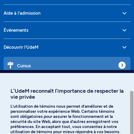
Aide à l'admission
Événements
Découvrir l'UdeM
Cursus
Affiniti
L’UdeM reconnaît l’importance de respecter la
vie privée
L’utilisation de témoins nous permet d’améliorer et de
personnaliser votre expérience Web. Certains témoins
Langues
sont obligatoires pour assurer le fonctionnement et la
sécurité du site Web, alors que d’autres enregistrent vos
préférences. En acceptant tout, vous consentez à notre
Facebook
Instagram
utilisation de témoins pour mieux répondre à vos besoins.