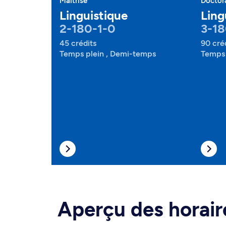
Maîtrise
Doctor
Linguistique
Ling
2-180-1-0
3-18
45 crédits
90 cré
Temps plein , Demi-temps
Temps 
Aperçu des horair