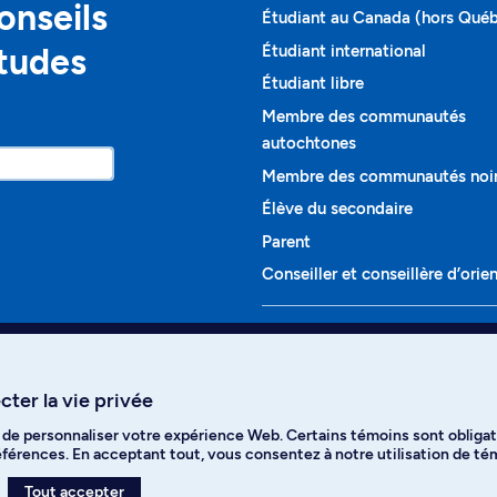
onseils
Étudiant au Canada (hors Qué
études
Étudiant international
Étudiant libre
Membre des communautés
autochtones
Membre des communautés noi
Élève du secondaire
Parent
Conseiller et conseillère d’orie
Programmes et cours
Liste complète des cours
ter la vie privée
Voir tous les programmes
t de personnaliser votre expérience Web. Certains témoins sont obligat
ikTok
YouTube
Spotify
références. En acceptant tout, vous consentez à notre utilisation de t
Tout accepter