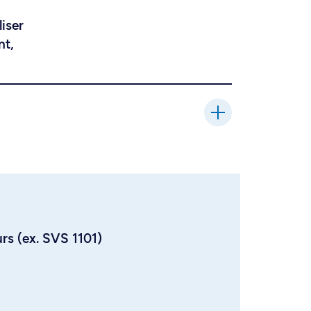
liser
nt,
urs (ex. SVS 1101)