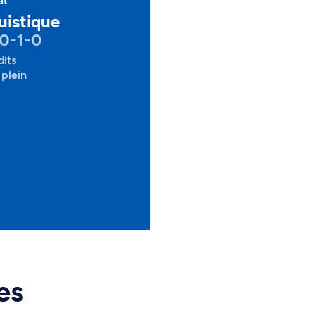
at
uistique
0-1-0
dits
plein
es