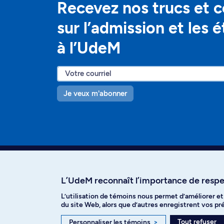
Recevez nos trucs et c
sur l’admission et les 
à l’UdeM
Je veux m'abonner
L’UdeM reconnaît l’importance de respec
L’utilisation de témoins nous permet d’améliorer e
Facebook
Instagram
T
du site Web, alors que d’autres enregistrent vos p
Tout refuser
Personnaliser les témoins
>