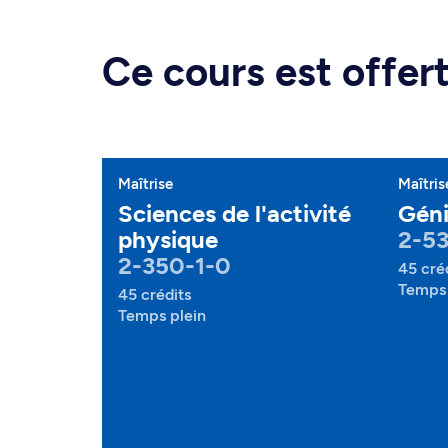
Ce cours est offe
Maîtrise
Maîtris
Sciences de l'activité
Géni
physique
2-53
2-350-1-0
45 cré
Temps 
45 crédits
Temps plein