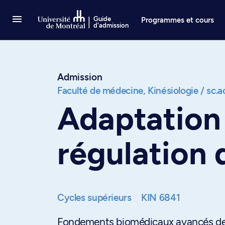
Passer au contenu
Guide
Programmes et cours
d'admission
Admission
Faculté de médecine,
Kinésiologie / sc.
Adaptation
régulation 
Cycles supérieurs
KIN 6841
Fondements biomédicaux avancés de l