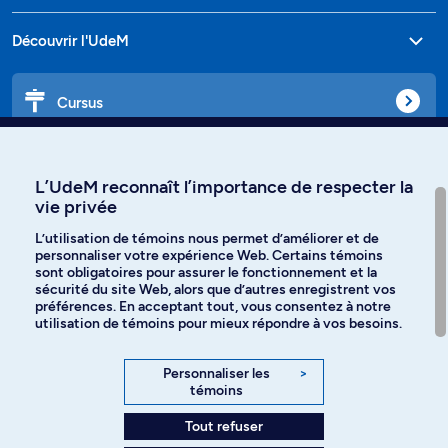
Découvrir l'UdeM
Cursus
Affiniti
L’UdeM reconnaît l’importance de respecter la
vie privée
L’utilisation de témoins nous permet d’améliorer et de
personnaliser votre expérience Web. Certains témoins
Langues
sont obligatoires pour assurer le fonctionnement et la
sécurité du site Web, alors que d’autres enregistrent vos
préférences. En acceptant tout, vous consentez à notre
Facebook
Instagram
utilisation de témoins pour mieux répondre à vos besoins.
TikTok
YouTube
Personnaliser les
>
témoins
Spotify
Tout refuser