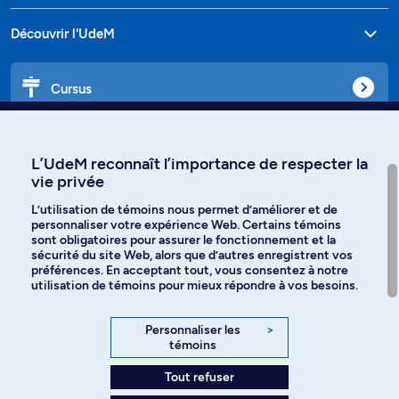
Découvrir l'UdeM
Cursus
Affiniti
L’UdeM reconnaît l’importance de respecter la
vie privée
L’utilisation de témoins nous permet d’améliorer et de
personnaliser votre expérience Web. Certains témoins
Langues
sont obligatoires pour assurer le fonctionnement et la
sécurité du site Web, alors que d’autres enregistrent vos
préférences. En acceptant tout, vous consentez à notre
Facebook
Instagram
utilisation de témoins pour mieux répondre à vos besoins.
TikTok
YouTube
Personnaliser les
>
témoins
Spotify
Tout refuser