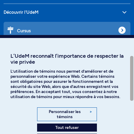
Découvrir l'UdeM
Cursus
Affiniti
L’UdeM reconnaît l’importance de respecter la
vie privée
L’utilisation de témoins nous permet d’améliorer et de
personnaliser votre expérience Web. Certains témoins
Langues
sont obligatoires pour assurer le fonctionnement et la
sécurité du site Web, alors que d’autres enregistrent vos
préférences. En acceptant tout, vous consentez à notre
Facebook
Instagram
utilisation de témoins pour mieux répondre à vos besoins.
TikTok
YouTube
Personnaliser les
>
témoins
Spotify
Tout refuser