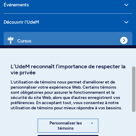
Événements
Découvrir l'UdeM
Cursus
Affiniti
L’UdeM reconnaît l’importance de respecter la
vie privée
L’utilisation de témoins nous permet d’améliorer et de
personnaliser votre expérience Web. Certains témoins
Langues
sont obligatoires pour assurer le fonctionnement et la
sécurité du site Web, alors que d’autres enregistrent vos
préférences. En acceptant tout, vous consentez à notre
Facebook
Instagram
utilisation de témoins pour mieux répondre à vos besoins.
TikTok
YouTube
Personnaliser les
>
témoins
Spotify