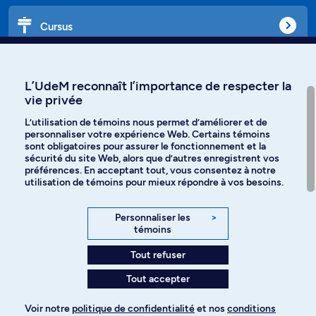
Cursus
Affiniti
L’UdeM reconnaît l’importance de respecter la
vie privée
L’utilisation de témoins nous permet d’améliorer et de
personnaliser votre expérience Web. Certains témoins
Langues
sont obligatoires pour assurer le fonctionnement et la
sécurité du site Web, alors que d’autres enregistrent vos
préférences. En acceptant tout, vous consentez à notre
Facebook
Instagram
utilisation de témoins pour mieux répondre à vos besoins.
TikTok
YouTube
Personnaliser les
>
témoins
Spotify
Tout refuser
Tout accepter
Politique de confidentialité
Voir notre
politique de confidentialité
et nos
conditions