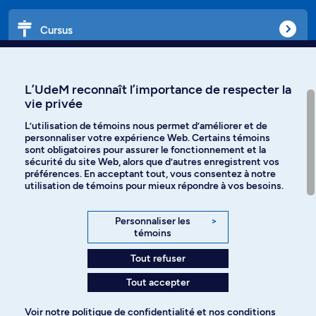
Cursus
Affiniti
L’UdeM reconnaît l’importance de respecter la
vie privée
L’utilisation de témoins nous permet d’améliorer et de
personnaliser votre expérience Web. Certains témoins
Langues
sont obligatoires pour assurer le fonctionnement et la
sécurité du site Web, alors que d’autres enregistrent vos
préférences. En acceptant tout, vous consentez à notre
Facebook
Instagram
utilisation de témoins pour mieux répondre à vos besoins.
TikTok
YouTube
Personnaliser les
>
témoins
Spotify
Tout refuser
Tout accepter
Politique de confidentialité
Voir notre
politique de confidentialité
et nos
conditions