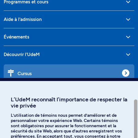
Programmes et cours
Aide à l'admission
Événements
Découvrir l'UdeM
Cursus
Affiniti
L’UdeM reconnaît l’importance de respecter la
vie privée
L’utilisation de témoins nous permet d’améliorer et de
personnaliser votre expérience Web. Certains témoins
Langues
sont obligatoires pour assurer le fonctionnement et la
sécurité du site Web, alors que d’autres enregistrent vos
préférences. En acceptant tout, vous consentez à notre