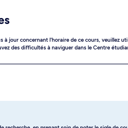
es
 à jour concernant l'horaire de ce cours, veuillez uti
uvez des difficultés à naviguer dans le Centre étudia
e recherche, en prenant soin de noter le sigle de co