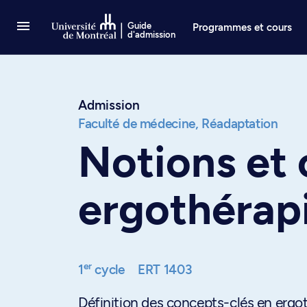
Passer au contenu
Guide
Programmes et cours
d'admission
Admission
Faculté de médecine,
Réadaptation
Notions et
ergothérap
er
1
cycle
ERT 1403
Définition des concepts-clés en ergoth