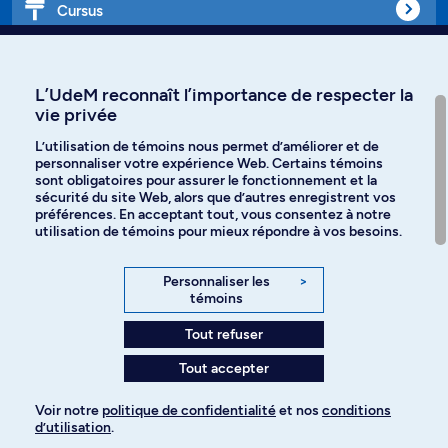
Cursus
Affiniti
L’UdeM reconnaît l’importance de respecter la
vie privée
L’utilisation de témoins nous permet d’améliorer et de
personnaliser votre expérience Web. Certains témoins
Langues
sont obligatoires pour assurer le fonctionnement et la
sécurité du site Web, alors que d’autres enregistrent vos
préférences. En acceptant tout, vous consentez à notre
Facebook
Instagram
utilisation de témoins pour mieux répondre à vos besoins.
TikTok
YouTube
Personnaliser les
>
témoins
Spotify
Tout refuser
Tout accepter
Politique de confidentialité
Voir notre
politique de confidentialité
et nos
conditions
d’utilisation
.
Paramètres des témoins