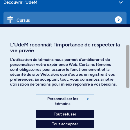
Découvrir l'UdeM
Cursus
Affiniti
L’UdeM reconnaît l’importance de respecter la
vie privée
L’utilisation de témoins nous permet d’améliorer et de
personnaliser votre expérience Web. Certains témoins
Langues
sont obligatoires pour assurer le fonctionnement et la
sécurité du site Web, alors que d’autres enregistrent vos
préférences. En acceptant tout, vous consentez à notre
Facebook
Instagram
utilisation de témoins pour mieux répondre à vos besoins.
TikTok
YouTube
Personnaliser les
>
témoins
Spotify
Tout refuser
Tout accepter
Politique de confidentialité