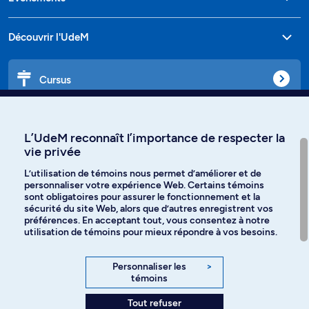
Découvrir l'UdeM
Cursus
Affiniti
L’UdeM reconnaît l’importance de respecter la
vie privée
L’utilisation de témoins nous permet d’améliorer et de
personnaliser votre expérience Web. Certains témoins
Langues
sont obligatoires pour assurer le fonctionnement et la
sécurité du site Web, alors que d’autres enregistrent vos
préférences. En acceptant tout, vous consentez à notre
Facebook
Instagram
utilisation de témoins pour mieux répondre à vos besoins.
TikTok
YouTube
Personnaliser les
>
témoins
Spotify
Tout refuser