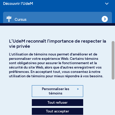
Découvrir l'UdeM
Cursus
Affiniti
L’UdeM reconnaît l’importance de respecter la
vie privée
L’utilisation de témoins nous permet d’améliorer et de
personnaliser votre expérience Web. Certains témoins
Langues
sont obligatoires pour assurer le fonctionnement et la
sécurité du site Web, alors que d’autres enregistrent vos
préférences. En acceptant tout, vous consentez à notre
Facebook
Instagram
utilisation de témoins pour mieux répondre à vos besoins.
TikTok
YouTube
Personnaliser les
>
témoins
Spotify
Tout refuser
Tout accepter