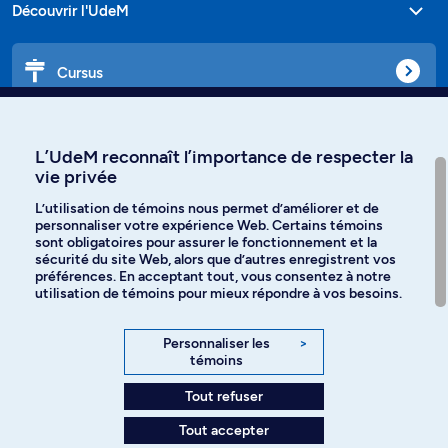
Découvrir l'UdeM
Cursus
Affiniti
L’UdeM reconnaît l’importance de respecter la
vie privée
L’utilisation de témoins nous permet d’améliorer et de
personnaliser votre expérience Web. Certains témoins
Langues
sont obligatoires pour assurer le fonctionnement et la
sécurité du site Web, alors que d’autres enregistrent vos
préférences. En acceptant tout, vous consentez à notre
Facebook
Instagram
utilisation de témoins pour mieux répondre à vos besoins.
TikTok
YouTube
Personnaliser les
>
témoins
Spotify
Tout refuser
Tout accepter
Politique de confidentialité