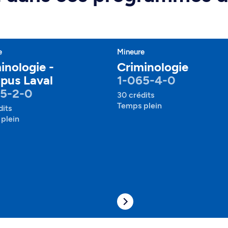
e
Mineure
inologie -
Criminologie
pus Laval
1-065-4-0
65-2-0
30 crédits
Temps plein
dits
plein