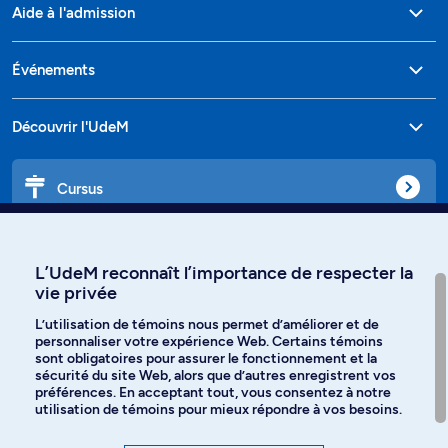
Aide à l'admission
Événements
Découvrir l'UdeM
Cursus
Affiniti
L’UdeM reconnaît l’importance de respecter la
vie privée
L’utilisation de témoins nous permet d’améliorer et de
personnaliser votre expérience Web. Certains témoins
Langues
sont obligatoires pour assurer le fonctionnement et la
sécurité du site Web, alors que d’autres enregistrent vos
préférences. En acceptant tout, vous consentez à notre
Facebook
Instagram
utilisation de témoins pour mieux répondre à vos besoins.