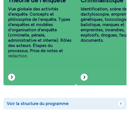
d'enquête. Concepts et
dactyloscopie, empreint
philosophie de l'enquête. Types
génétiques, toxicologie,
d'enquêtes et modèles
balistique, marques et
d'organisation d'enquête
empreintes, incendies,
(criminelle, pénale,
explosifs, drogues, faux
administrative et interne). Rôles
documents.
des acteurs. Étapes du
processus. Prise de notes et
rédaction.
Voir la structure du programme