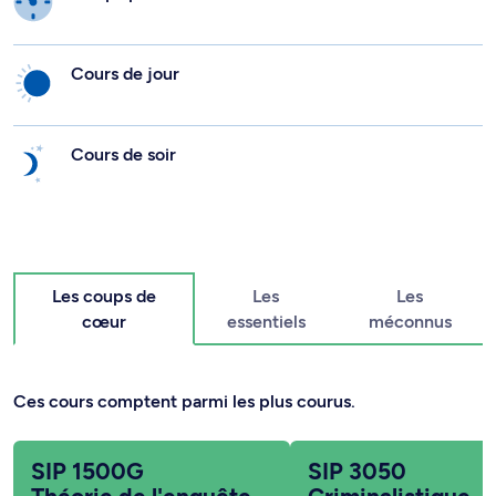
Cours de jour
Cours de soir
Les coups de
Les
Les
cœur
essentiels
méconnus
Ces cours comptent parmi les plus courus.
SIP 1500G
SIP 3050
Théorie de l'enquête
Criminalistique
Vue globale des activités
Identification, scène de 