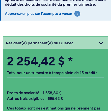
Apprenez-en plus sur l’acompte à verser
Choisissez votre statut
Résident(e) permanent(e) du Québec
2 254,42 $
*
Total pour un trimestre à temps plein de 15 crédits
Droits de scolarité :
1 558,80 $
Autres frais exigibles :
695,62 $
Ces totaux sont des estimations qui ne prennent pas
en compte les autres coûts tels les frais d’assurances,
de résidence, de transport, de manuels, etc.