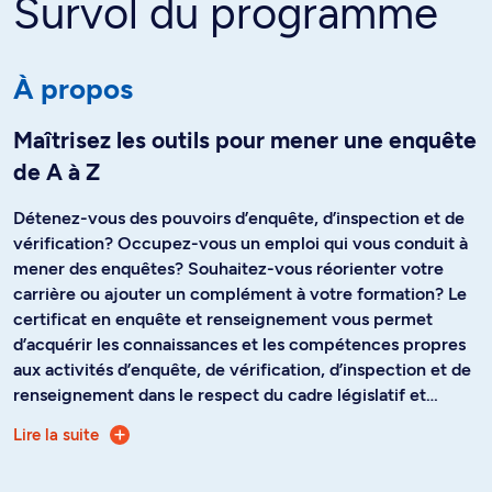
À propos
Maîtrisez les outils pour mener une enquête
de A à Z
Détenez-vous des pouvoirs d’enquête, d’inspection et de
vérification? Occupez-vous un emploi qui vous conduit à
mener des enquêtes? Souhaitez-vous réorienter votre
carrière ou ajouter un complément à votre formation? Le
certificat en enquête et renseignement vous permet
d’acquérir les connaissances et les compétences propres
aux activités d’enquête, de vérification, d’inspection et de
renseignement dans le respect du cadre législatif et
réglementaire civil, administratif, pénal et criminel. Au
Lire la suite
Délivré par l’Université de Montréal, le certificat en
terme du programme, vous serez apte à mener une
enquête et renseignement est la seule formation en
enquête, du mandat initial à la présentation du rapport
sécurité privée reconnue par le ministre de la Sécurité
final selon les règles de l’art.
publique du Québec et dont la réussite donne droit à
l’obtention d’un permis d’agent d’investigation délivré par