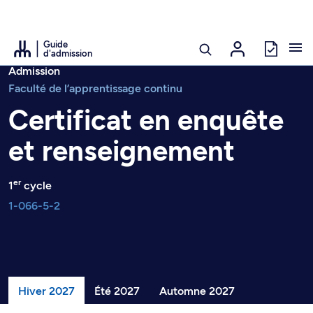
Guide
d'admission
Admission
Faculté de l’apprentissage continu
Certificat en enquête
et renseignement
er
1
cycle
1-066-5-2
Hiver 2027
Été 2027
Automne 2027
Janvier 2027