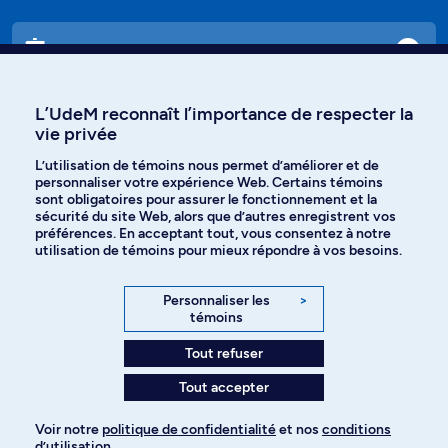
Cursus
L’UdeM reconnaît l’importance de respecter la
Affiniti
vie privée
L’utilisation de témoins nous permet d’améliorer et de
personnaliser votre expérience Web. Certains témoins
sont obligatoires pour assurer le fonctionnement et la
Langues
sécurité du site Web, alors que d’autres enregistrent vos
préférences. En acceptant tout, vous consentez à notre
utilisation de témoins pour mieux répondre à vos besoins.
Facebook
Instagram
Personnaliser les
>
TikTok
YouTube
témoins
Tout refuser
Spotify
Tout accepter
Politique de confidentialité
Voir notre
politique de confidentialité
et nos
conditions
d’utilisation
.
Pour ajouter à votre demande
Paramètres des témoins