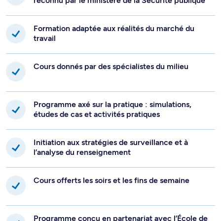
Préparer et présenter des rapports d'enquête
Formation adaptée aux réalités du marché du
professionnels
travail
Développer une pratique réflexive et éthique dans le
cadre de ses activités professionnelles
Cours donnés par des spécialistes du milieu
Programme axé sur la pratique : simulations,
études de cas et activités pratiques
Initiation aux stratégies de surveillance et à
l’analyse du renseignement
Cours offerts les soirs et les fins de semaine
Programme conçu en partenariat avec l’École de
criminologie, la Faculté de droit, Polytechnique
Montréal et l’Association professionnelle des