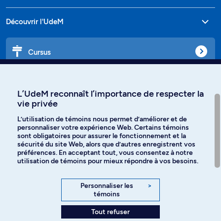
Découvrir l'UdeM
Cursus
Affiniti
L’UdeM reconnaît l’importance de respecter la
vie privée
L’utilisation de témoins nous permet d’améliorer et de
personnaliser votre expérience Web. Certains témoins
Langues
sont obligatoires pour assurer le fonctionnement et la
sécurité du site Web, alors que d’autres enregistrent vos
préférences. En acceptant tout, vous consentez à notre
Facebook
Instagram
utilisation de témoins pour mieux répondre à vos besoins.
TikTok
YouTube
Personnaliser les
>
témoins
Spotify
Tout refuser