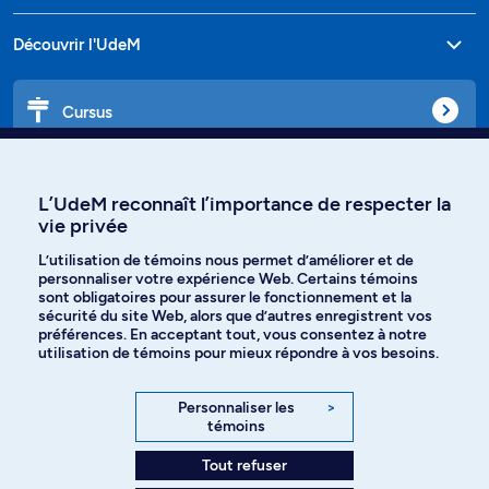
Découvrir l'UdeM
Cursus
Affiniti
L’UdeM reconnaît l’importance de respecter la
vie privée
L’utilisation de témoins nous permet d’améliorer et de
personnaliser votre expérience Web. Certains témoins
Langues
sont obligatoires pour assurer le fonctionnement et la
sécurité du site Web, alors que d’autres enregistrent vos
préférences. En acceptant tout, vous consentez à notre
Facebook
Instagram
utilisation de témoins pour mieux répondre à vos besoins.
TikTok
YouTube
Personnaliser les
>
témoins
Spotify
Tout refuser