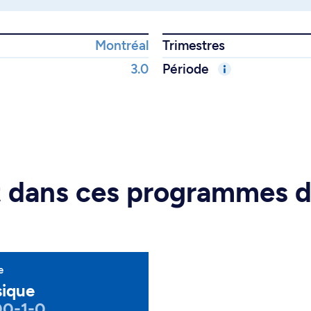
Montréal
Trimestres
3.0
Période
rt dans ces programmes 
e
ique
00-1-0