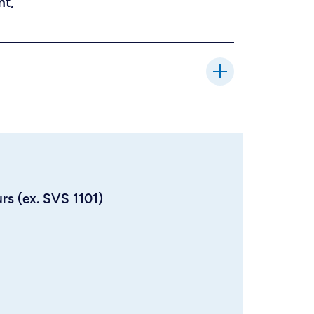
nt,
urs (ex. SVS 1101)