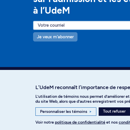
à l’UdeM
Je veux m'abonner
L’UdeM reconnaît l’importance de respec
L’utilisation de témoins nous permet d’améliorer e
Facebook
Instagram
T
du site Web, alors que d’autres enregistrent vos p
Tout refuser
Personnaliser les témoins
>
Voir notre
politique de confidentialité
et nos
condit
Politique de confidentialité
Paramètre