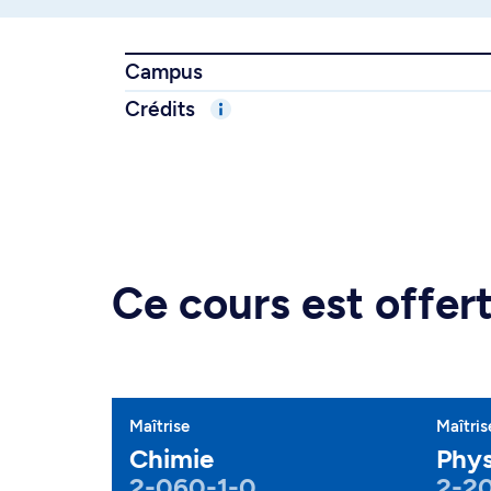
Campus
Crédits
Ce cours est offe
Maîtrise
Maîtris
Chimie
Phys
2-060-1-0
2-2