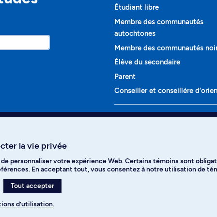
Étudiant libre
Membre des communautés
autochtones
Membre des communautés noi
Élève du secondaire
Parent
Conseiller et conseillère d’orie
Programmes et cours
Liste complète des cours
ter la vie privée
Voir tous les programmes
t de personnaliser votre expérience Web. Certains témoins sont obligat
ikTok
YouTube
Spotify
références. En acceptant tout, vous consentez à notre utilisation de t
Tout accepter
ions d’utilisation
.
s des témoins