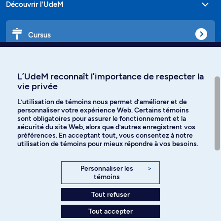
Découvrir l'UdeM
Cursus
Affiniti
L’UdeM reconnaît l’importance de respecter la
vie privée
L’utilisation de témoins nous permet d’améliorer et de
personnaliser votre expérience Web. Certains témoins
Langues
sont obligatoires pour assurer le fonctionnement et la
sécurité du site Web, alors que d’autres enregistrent vos
préférences. En acceptant tout, vous consentez à notre
Facebook
Instagram
utilisation de témoins pour mieux répondre à vos besoins.
TikTok
YouTube
Personnaliser les
>
témoins
Spotify
Tout refuser
Tout accepter
Politique de confidentialité