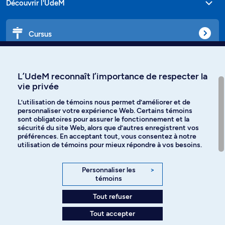
Découvrir l'UdeM
Cursus
Affiniti
L’UdeM reconnaît l’importance de respecter la
vie privée
L’utilisation de témoins nous permet d’améliorer et de
personnaliser votre expérience Web. Certains témoins
Langues
sont obligatoires pour assurer le fonctionnement et la
sécurité du site Web, alors que d’autres enregistrent vos
préférences. En acceptant tout, vous consentez à notre
Facebook
Instagram
utilisation de témoins pour mieux répondre à vos besoins.
TikTok
YouTube
Personnaliser les
>
témoins
Spotify
Tout refuser
Tout accepter
Politique de confidentialité