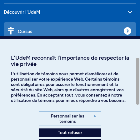
Découvrir l'UdeM
Cursus
Affiniti
L’UdeM reconnaît l’importance de respecter la
vie privée
L’utilisation de témoins nous permet d’améliorer et de
personnaliser votre expérience Web. Certains témoins
Langues
sont obligatoires pour assurer le fonctionnement et la
sécurité du site Web, alors que d’autres enregistrent vos
préférences. En acceptant tout, vous consentez à notre
Facebook
Instagram
utilisation de témoins pour mieux répondre à vos besoins.
TikTok
YouTube
Personnaliser les
>
témoins
Spotify
Tout refuser