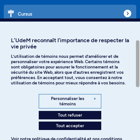
Cursus
Affiniti
L’UdeM reconnaît l’importance de respecter la
vie privée
L’utilisation de témoins nous permet d’améliorer et de
personnaliser votre expérience Web. Certains témoins
Langues
sont obligatoires pour assurer le fonctionnement et la
sécurité du site Web, alors que d’autres enregistrent vos
préférences. En acceptant tout, vous consentez à notre
Facebook
Instagram
utilisation de témoins pour mieux répondre à vos besoins.
TikTok
YouTube
Personnaliser les
>
témoins
Spotify
Tout refuser
Tout accepter
Politique de confidentialité
Voir notre
politique de confidentialité
et nos
conditions