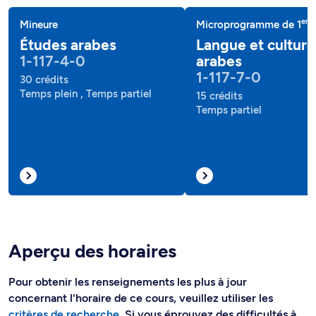
er
Mineure
Microprogramme de 1
c
Études arabes
Langue et culture
1-117-4-0
arabes
1-117-7-0
30 crédits
Temps plein , Temps partiel
15 crédits
Temps partiel
Aperçu des horaires
Pour obtenir les renseignements les plus à jour
concernant l'horaire de ce cours, veuillez utiliser les
critères de recherche
. Si vous éprouvez des difficultés à