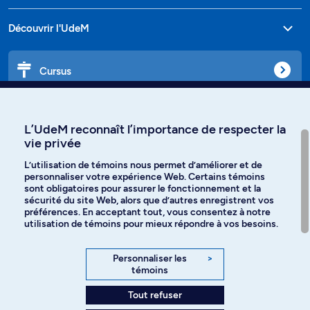
Découvrir l'UdeM
Cursus
Affiniti
L’UdeM reconnaît l’importance de respecter la
vie privée
L’utilisation de témoins nous permet d’améliorer et de
personnaliser votre expérience Web. Certains témoins
Langues
sont obligatoires pour assurer le fonctionnement et la
sécurité du site Web, alors que d’autres enregistrent vos
préférences. En acceptant tout, vous consentez à notre
Facebook
Instagram
utilisation de témoins pour mieux répondre à vos besoins.
TikTok
YouTube
Personnaliser les
>
témoins
Spotify
Tout refuser