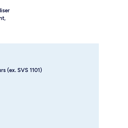
liser
nt,
urs (ex. SVS 1101)