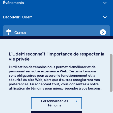
Événements
Découvrir l'UdeM
Cursus
Affiniti
L’UdeM reconnaît l’importance de respecter la
vie privée
L’utilisation de témoins nous permet d’améliorer et de
personnaliser votre expérience Web. Certains témoins
Langues
sont obligatoires pour assurer le fonctionnement et la
sécurité du site Web, alors que d’autres enregistrent vos
préférences. En acceptant tout, vous consentez à notre
Facebook
Instagram
utilisation de témoins pour mieux répondre à vos besoins.
TikTok
YouTube
Personnaliser les
>
témoins
Spotify