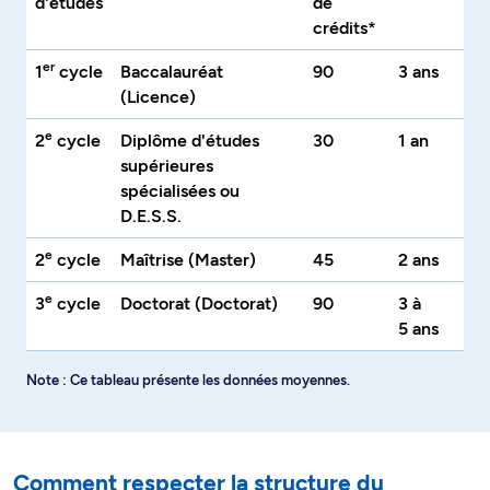
d'études
de
crédits*
er
1
cycle
Baccalauréat
90
3 ans
(Licence)
e
2
cycle
Diplôme d'études
30
1 an
supérieures
spécialisées ou
D.E.S.S.
e
2
cycle
Maîtrise (Master)
45
2 ans
e
3
cycle
Doctorat (Doctorat)
90
3 à
5 ans
Note : Ce tableau présente les données moyennes.
Comment respecter la structure du