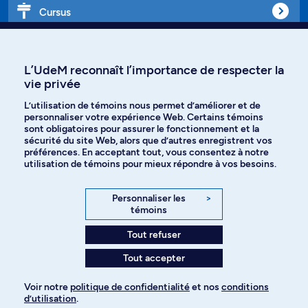
Cursus
Affiniti
L’UdeM reconnaît l’importance de respecter la
vie privée
L’utilisation de témoins nous permet d’améliorer et de
personnaliser votre expérience Web. Certains témoins
Langues
sont obligatoires pour assurer le fonctionnement et la
sécurité du site Web, alors que d’autres enregistrent vos
préférences. En acceptant tout, vous consentez à notre
Facebook
Instagram
utilisation de témoins pour mieux répondre à vos besoins.
TikTok
YouTube
Personnaliser les
>
témoins
Spotify
Tout refuser
Tout accepter
Politique de confidentialité
Voir notre
politique de confidentialité
et nos
conditions
d’utilisation
.