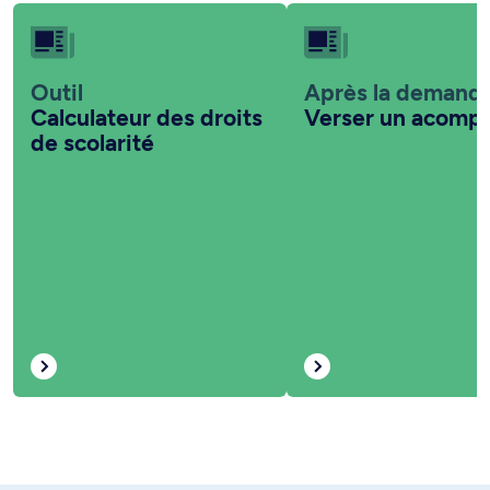
Outil
Après la demand
Calculateur des droits
Verser un acomp
de scolarité