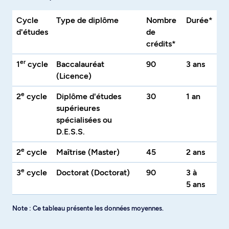
Cycle
Type de diplôme
Nombre
Durée*
d'études
de
crédits*
er
1
cycle
Baccalauréat
90
3 ans
(Licence)
e
2
cycle
Diplôme d'études
30
1 an
supérieures
spécialisées ou
D.E.S.S.
e
2
cycle
Maîtrise (Master)
45
2 ans
e
3
cycle
Doctorat (Doctorat)
90
3 à
5 ans
Note : Ce tableau présente les données moyennes.