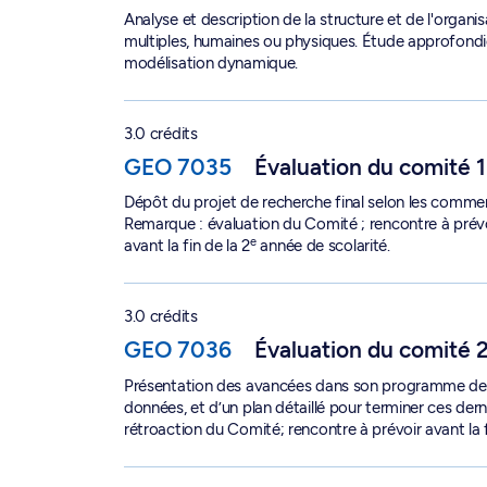
Analyse et description de la structure et de l'org
multiples, humaines ou physiques. Étude approfond
modélisation dynamique.
Évaluation du comité 1 - GEO 7035
3.0 crédits
GEO 7035
Évaluation du comité 1
Dépôt du projet de recherche final selon les comm
Remarque : évaluation du Comité ; rencontre à prévo
e
avant la fin de la 2
année de scolarité.
Évaluation du comité 2 - GEO 7036
3.0 crédits
GEO 7036
Évaluation du comité 
Présentation des avancées dans son programme de re
données, et d’un plan détaillé pour terminer ces dern
rétroaction du Comité; rencontre à prévoir avant la 
Évaluation du comité 3 - GEO 7037