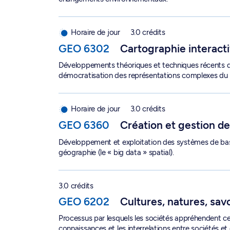
Cartographie interactive et géoweb - GEO 6302
Horaire de jour
3.0 crédits
GEO 6302
Cartographie interact
Développements théoriques et techniques récents de
démocratisation des représentations complexes du 
Création et gestion des bases de données spati
Horaire de jour
3.0 crédits
GEO 6360
Création et gestion d
Développement et exploitation des systèmes de ba
géographie (le « big data » spatial).
Cultures, natures, savoirs - GEO 6202
3.0 crédits
GEO 6202
Cultures, natures, sav
Processus par lesquels les sociétés appréhendent ce
connaissances et les interrelations entre sociétés e