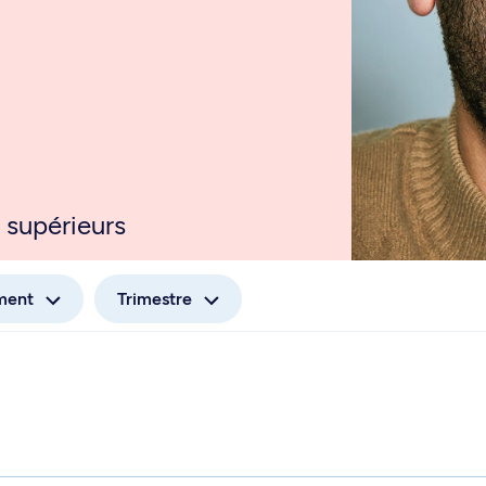
 supérieurs
ment
Trimestre
me - GEO 6205