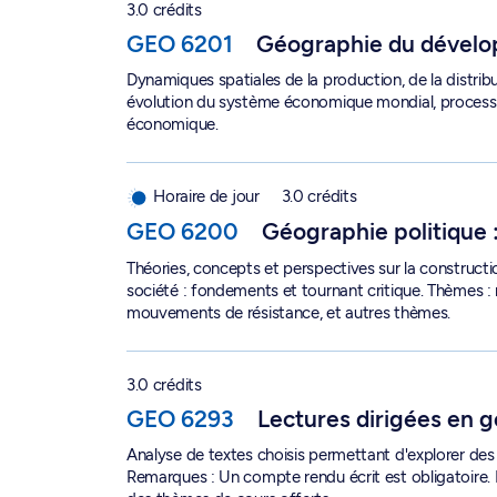
3.0 crédits
GEO 6201
Géographie du dével
Dynamiques spatiales de la production, de la distrib
évolution du système économique mondial, process
économique.
Géographie politique : espaces et pouvoir - GE
Horaire de jour
3.0 crédits
GEO 6200
Géographie politique 
Théories, concepts et perspectives sur la constructi
société : fondements et tournant critique. Thèmes : mo
mouvements de résistance, et autres thèmes.
Lectures dirigées en géographie humaine - GEO
3.0 crédits
GEO 6293
Lectures dirigées en 
Analyse de textes choisis permettant d'explorer des
Remarques : Un compte rendu écrit est obligatoire.