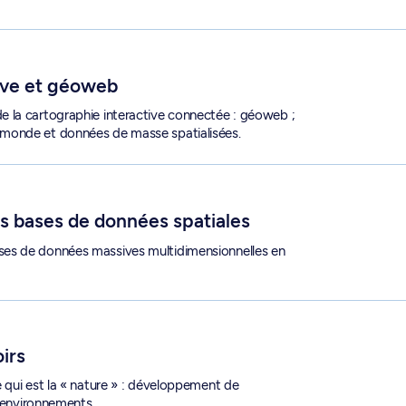
ive et géoweb
 la cartographie interactive connectée : géoweb ;
monde et données de masse spatialisées.
ales - GEO 6360
es bases de données spatiales
ses de données massives multidimensionnelles en
oirs
 qui est la « nature » : développement de
t environnements.