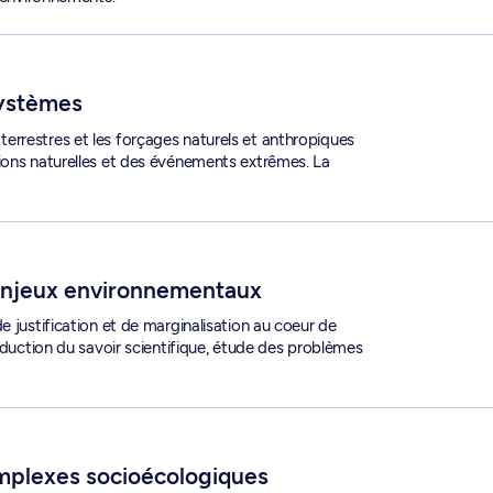
ystèmes
errestres et les forçages naturels et anthropiques
ions naturelles et des événements extrêmes. La
 - GEO 6204
 enjeux environnementaux
e justification et de marginalisation au coeur de
roduction du savoir scientifique, étude des problèmes
 - GEO 6341
mplexes socioécologiques