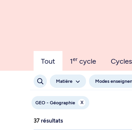
er
Tout
1
cycle
Cycles
Matière
Modes enseigne
X
GEO - Géographie
37
résultats
À qui la ville? Fabrique urbaine et néolibéralis