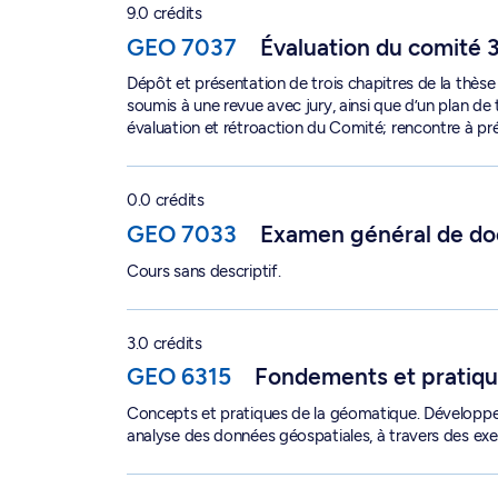
9.0 crédits
GEO 7037
Évaluation du comité 
Dépôt et présentation de trois chapitres de la thèse 
soumis à une revue avec jury, ainsi que d’un plan de t
évaluation et rétroaction du Comité; rencontre à pr
Examen général de doctorat - GEO 7033
0.0 crédits
GEO 7033
Examen général de do
Cours sans descriptif.
Fondements et pratiques en géomatique - GEO 
3.0 crédits
GEO 6315
Fondements et pratiq
Concepts et pratiques de la géomatique. Développe
analyse des données géospatiales, à travers des exe
Géographie du développement économique - G