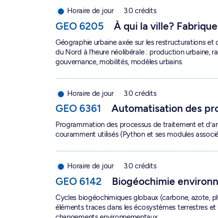
Horaire de jour
3.0 crédits
GEO 6205
À qui la ville? Fabriqu
Géographie urbaine axée sur les restructurations e
du Nord à l’heure néolibérale : production urbaine, 
gouvernance, mobilités, modèles urbains.
Automatisation des processus d'analyse spatiale
Horaire de jour
3.0 crédits
GEO 6361
Automatisation des pro
Programmation des processus de traitement et d’ana
couramment utilisés (Python et ses modules associé
Biogéochimie environnementale - GEO 6142
Horaire de jour
3.0 crédits
GEO 6142
Biogéochimie environ
Cycles biogéochimiques globaux (carbone, azote, p
éléments traces dans les écosystèmes terrestres et
changements environnementaux.