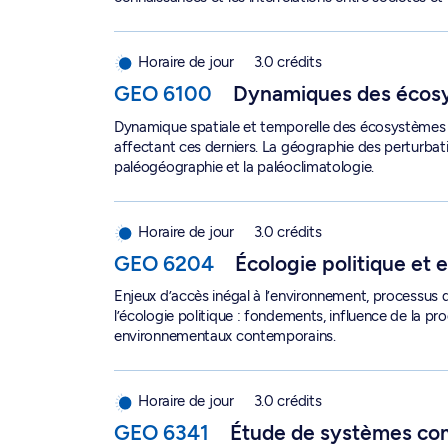
Dynamiques des écosystèmes - GEO 6100
Horaire de jour
3.0 crédits
GEO 6100
Dynamiques des écos
Dynamique spatiale et temporelle des écosystèmes t
affectant ces derniers. La géographie des perturbat
paléogéographie et la paléoclimatologie.
Écologie politique et enjeux environnementaux
Horaire de jour
3.0 crédits
GEO 6204
Écologie politique et
Enjeux d’accès inégal à l’environnement, processus d
l’écologie politique : fondements, influence de la p
environnementaux contemporains.
Étude de systèmes complexes socioécologiques
Horaire de jour
3.0 crédits
GEO 6341
Étude de systèmes co