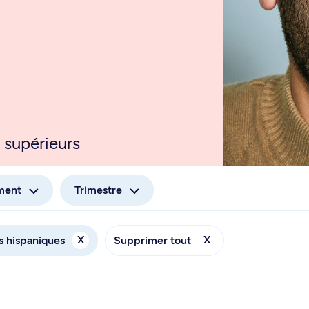
 supérieurs
ment
Trimestre
X
X
s hispaniques
Supprimer tout