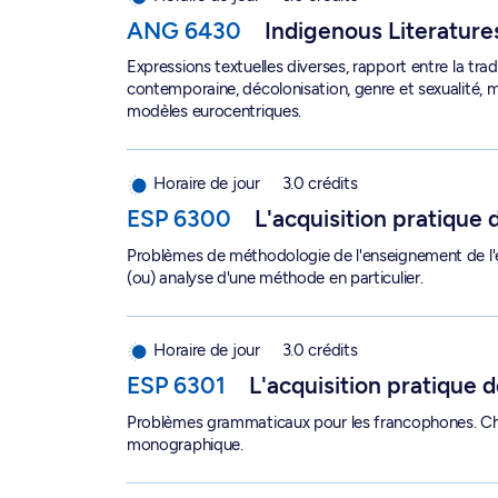
ANG 6430
Indigenous Literatures
Expressions textuelles diverses, rapport entre la tradit
contemporaine, décolonisation, genre et sexualité, m
modèles eurocentriques.
L'acquisition pratique de l'espagnol 1 - ESP 6300
Horaire de jour
3.0 crédits
ESP 6300
L'acquisition pratique 
Problèmes de méthodologie de l'enseignement de l'
(ou) analyse d'une méthode en particulier.
L'acquisition pratique de l'espagnol 2 - ESP 6301
Horaire de jour
3.0 crédits
ESP 6301
L'acquisition pratique d
Problèmes grammaticaux pour les francophones. C
monographique.
L’évaluation en espagnol langue étrangère - ES