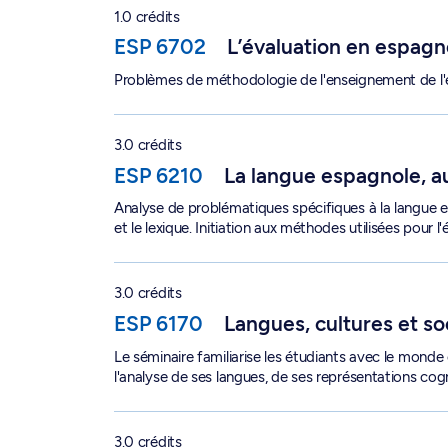
1.0 crédits
ESP 6702
L’évaluation en espagn
Problèmes de méthodologie de l'enseignement de l'es
La langue espagnole, aujourd'hui - ESP 6210
3.0 crédits
ESP 6210
La langue espagnole, a
Analyse de problématiques spécifiques à la langue es
et le lexique. Initiation aux méthodes utilisées pour l
Langues, cultures et sociétés andines - ESP 617
3.0 crédits
ESP 6170
Langues, cultures et so
Le séminaire familiarise les étudiants avec le monde 
l'analyse de ses langues, de ses représentations cogn
th
Later 20
-Century American Literature - ANG 
3.0 crédits