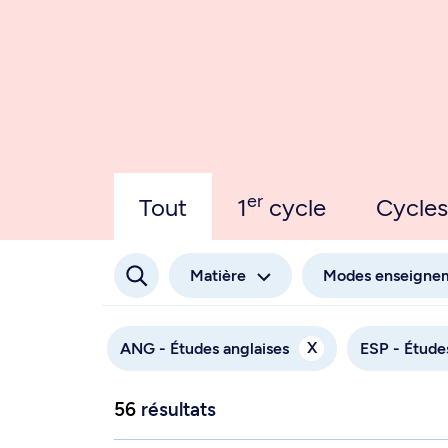
er
Tout
1
cycle
Cycles
Matière
Modes enseigne
X
ANG - Études anglaises
ESP - Étude
56
résultats
th
18
-Century British Literature - ANG 6130