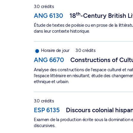
3.0 crédits
th
ANG 6130
18
-Century British L
Étude de textes de poésie ou en prose de la littérat
dans leur contexte historique.
Constructions of Cultural Space - ANG 6670
Horaire de jour
3.0 crédits
ANG 6670
Constructions of Cult
Analyse des constructions de l'espace culturel et n
l'espace littéraire en résultant; étude des changeme
ethnique et urbain.
Discours colonial hispano-américain 2 - ESP 613
3.0 crédits
ESP 6135
Discours colonial hispa
Examen de la production écrite sous la domination 
discursives.