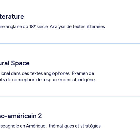
iterature
e
ure anglaise du 18
siècle. Analyse de textes littéraires
ural Space
ational dans des textes anglophones. Examen de
nts de conception de l'espace mondial, indigène,
5
no-américain 2
espagnole en Amérique : thématiques et stratégies