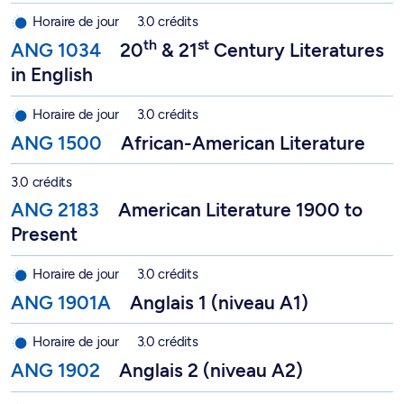
th
st
20
& 21
Century Literatures in English - ANG 1034
Horaire de jour
3.0 crédits
th
st
ANG 1034
20
& 21
Century Literatures
in English
African-American Literature - ANG 1500
Horaire de jour
3.0 crédits
ANG 1500
African-American Literature
American Literature 1900 to Present - ANG 2183
3.0 crédits
ANG 2183
American Literature 1900 to
Present
Anglais 1 (niveau A1) - ANG 1901A
Horaire de jour
3.0 crédits
ANG 1901A
Anglais 1 (niveau A1)
Anglais 2 (niveau A2) - ANG 1902
Horaire de jour
3.0 crédits
ANG 1902
Anglais 2 (niveau A2)
Anglais 3 (niveau B1.1) - ANG 1903