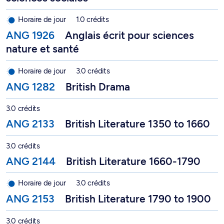
Anglais écrit pour sciences nature et santé - ANG 1926
Horaire de jour
1.0 crédits
ANG 1926
Anglais écrit pour sciences
nature et santé
British Drama - ANG 1282
Horaire de jour
3.0 crédits
ANG 1282
British Drama
British Literature 1350 to 1660 - ANG 2133
3.0 crédits
ANG 2133
British Literature 1350 to 1660
British Literature 1660-1790 - ANG 2144
3.0 crédits
ANG 2144
British Literature 1660-1790
British Literature 1790 to 1900 - ANG 2153
Horaire de jour
3.0 crédits
ANG 2153
British Literature 1790 to 1900
Children's Literature in English - ANG 1320
3.0 crédits