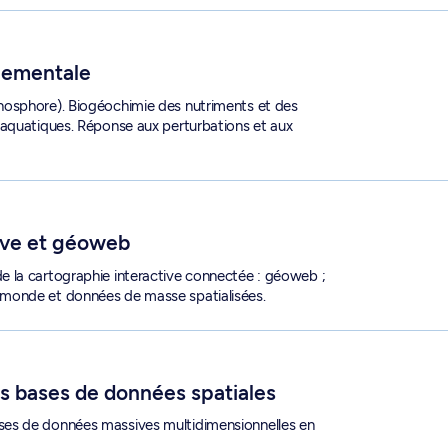
nementale
hosphore). Biogéochimie des nutriments et des
 aquatiques. Réponse aux perturbations et aux
ive et géoweb
 la cartographie interactive connectée : géoweb ;
monde et données de masse spatialisées.
ales - GEO 6360
es bases de données spatiales
ses de données massives multidimensionnelles en