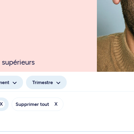
 supérieurs
ment
Trimestre
X
X
Supprimer tout
me - GEO 6205