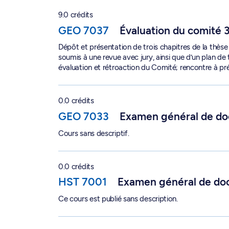
Évaluation du comité 3 - GEO 7037
9.0 crédits
GEO 7037
Évaluation du comité 
Dépôt et présentation de trois chapitres de la thèse 
soumis à une revue avec jury, ainsi que d’un plan de t
évaluation et rétroaction du Comité; rencontre à pr
Examen général de doctorat - GEO 7033
0.0 crédits
GEO 7033
Examen général de do
Cours sans descriptif.
Examen général de doctorat - HST 7001
0.0 crédits
HST 7001
Examen général de do
Ce cours est publié sans description.
Fondements et pratiques en géomatique - GEO 