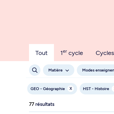
er
Tout
1
cycle
Cycles
Matière
Modes enseigne
X
GEO - Géographie
HST - Histoire
77
résultats
À qui la ville? Fabrique urbaine et néolibéralis