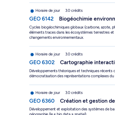
Biogéochimie environnementale - GEO 6142
Horaire de jour
3.0 crédits
GEO 6142
Biogéochimie environ
Cycles biogéochimiques globaux (carbone, azote, p
éléments traces dans les écosystèmes terrestres et
changements environnementaux.
Cartographie interactive et géoweb - GEO 6302
Horaire de jour
3.0 crédits
GEO 6302
Cartographie interact
Développements théoriques et techniques récents de
démocratisation des représentations complexes du 
Création et gestion des bases de données spati
Horaire de jour
3.0 crédits
GEO 6360
Création et gestion d
Développement et exploitation des systèmes de ba
géographie (le « big data » spatial).