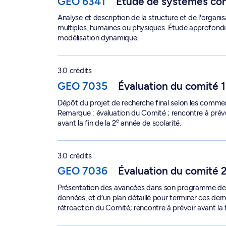
GEO 6341
Étude de systèmes co
Analyse et description de la structure et de l'org
multiples, humaines ou physiques. Étude approfond
modélisation dynamique.
Évaluation du comité 1 - GEO 7035
3.0 crédits
GEO 7035
Évaluation du comité 1
Dépôt du projet de recherche final selon les comm
Remarque : évaluation du Comité ; rencontre à prévo
e
avant la fin de la 2
année de scolarité.
Évaluation du comité 2 - GEO 7036
3.0 crédits
GEO 7036
Évaluation du comité 
Présentation des avancées dans son programme de re
données, et d’un plan détaillé pour terminer ces dern
rétroaction du Comité; rencontre à prévoir avant la 