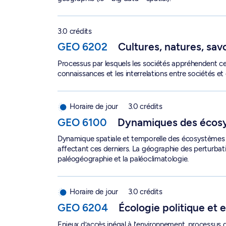
Cultures, natures, savoirs - GEO 6202
3.0 crédits
GEO 6202
Cultures, natures, sav
Processus par lesquels les sociétés appréhendent ce
connaissances et les interrelations entre sociétés e
Dynamiques des écosystèmes - GEO 6100
Horaire de jour
3.0 crédits
GEO 6100
Dynamiques des écos
Dynamique spatiale et temporelle des écosystèmes t
affectant ces derniers. La géographie des perturbat
paléogéographie et la paléoclimatologie.
Écologie politique et enjeux environnementaux
Horaire de jour
3.0 crédits
GEO 6204
Écologie politique et
Enjeux d’accès inégal à l’environnement, processus d