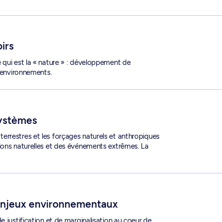
oirs
 qui est la « nature » : développement de
t environnements.
ystèmes
errestres et les forçages naturels et anthropiques
ions naturelles et des événements extrêmes. La
 - GEO 6204
 enjeux environnementaux
e justification et de marginalisation au coeur de