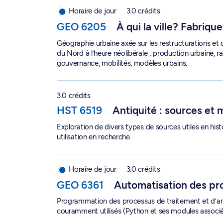
Horaire de jour
3.0 crédits
GEO 6205
À qui la ville? Fabriqu
Géographie urbaine axée sur les restructurations e
du Nord à l’heure néolibérale : production urbaine, 
gouvernance, mobilités, modèles urbains.
Antiquité : sources et méthodes - HST 6519
3.0 crédits
HST 6519
Antiquité : sources et
Exploration de divers types de sources utiles en histo
utilisation en recherche.
Automatisation des processus d'analyse spatiale
Horaire de jour
3.0 crédits
GEO 6361
Automatisation des pro
Programmation des processus de traitement et d’ana
couramment utilisés (Python et ses modules associé