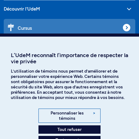
Découvrir l'UdeM
Cursus
Affiniti
L’UdeM reconnaît l’importance de respecter la
vie privée
L’utilisation de témoins nous permet d’améliorer et de
Langues
personnaliser votre expérience Web. Certains témoins
sont obligatoires pour assurer le fonctionnement et la
sécurité du site Web, alors que d’autres enregistrent vos
préférences. En acceptant tout, vous consentez à notre
Facebook
Instagram
utilisation de témoins pour mieux répondre à vos besoins.
TikTok
YouTube
Personnaliser les
>
témoins
Spotify
Tout refuser