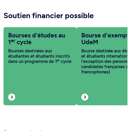
Soutien financier possible
Bourses d'études au
Bourse d'exempt
er
1
cycle
UdeM
Bourses destinées aux
Bourse destinée aux étud
étudiantes et étudiants inscrits
et étudiants internationa
er
dans un programme de 1
cycle
l’exception des personne
candidates françaises ou
francophones)