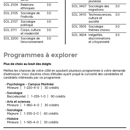
jeunesse
SOL 2104
Relations
3.0
SOL 3407
Sociologie des
3.0
ethniques
migrations
SOL 2105
Sociologie de
3.0
SOL 3410
Technosciences,
3.0
l'individu
culture et
SOL 2107
Sociologie
3.0
société
politique
SOL 3505
Sociologie :
3.0
SOL 2111
Corps, culture
3.0
thèmes choisis
et modernité
SOL 3604
Inégalités,
3.0
SOL 2200
Sociologie de
3.0
discriminations
l'environnement
et citoyenneté
Programmes à explorer
Plus de choix au bout des doigts
Mettez les chances de votre côté en ajoutant plusieurs programmes à votre demande
d’admission. Voici d’autres choix d’études ayant piqué la curiosité des candidates et
candidats intéressés par ce programme :
Psychologie - Campus Montréal
Mineure | 1-220-4-0 | 30 crédits
Sociologie
Baccalauréat | 1-255-1-0 | 90 crédits
Arts et sciences
Mineure | 1-960-4-0 | 30 crédits
Sociologie
Majeure | 1-255-2-0 | 60 crédits
Histoire
Mineure | 1-165-4-0 | 30 crédits