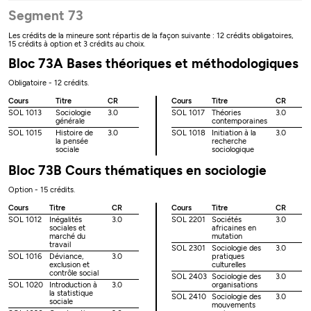
Segment 73
Les crédits de la mineure sont répartis de la façon suivante : 12 crédits obligatoires,
15 crédits à option et 3 crédits au choix.
Bloc 73A Bases théoriques et méthodologiques
Obligatoire - 12 crédits.
Cours
Titre
CR
Cours
Titre
CR
SOL 1013
Sociologie
3.0
SOL 1017
Théories
3.0
générale
contemporaines
SOL 1015
Histoire de
3.0
SOL 1018
Initiation à la
3.0
la pensée
recherche
sociale
sociologique
Bloc 73B Cours thématiques en sociologie
Option - 15 crédits.
Cours
Titre
CR
Cours
Titre
CR
SOL 1012
Inégalités
3.0
SOL 2201
Sociétés
3.0
sociales et
africaines en
marché du
mutation
travail
SOL 2301
Sociologie des
3.0
SOL 1016
Déviance,
3.0
pratiques
exclusion et
culturelles
contrôle social
SOL 2403
Sociologie des
3.0
SOL 1020
Introduction à
3.0
organisations
la statistique
SOL 2410
Sociologie des
3.0
sociale
mouvements