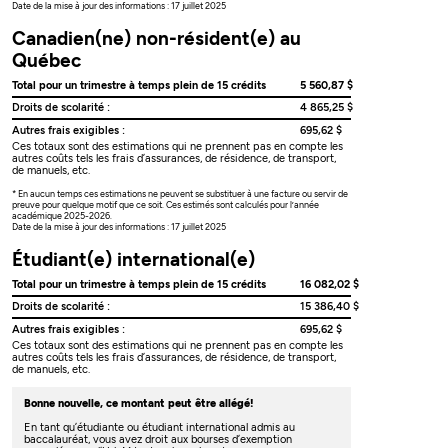
Date de la mise à jour des informations : 17 juillet 2025
Canadien(ne) non-résident(e) au
Québec
Total pour un trimestre à temps plein de 15 crédits
5 560,87 $
Droits de scolarité :
4 865,25 $
Autres frais exigibles :
695,62 $
Ces totaux sont des estimations qui ne prennent pas en compte les
autres coûts tels les frais d’assurances, de résidence, de transport,
de manuels, etc.
* En aucun temps ces estimations ne peuvent se substituer à une facture ou servir de
preuve pour quelque motif que ce soit. Ces estimés sont calculés pour l’année
académique 2025-2026.
Date de la mise à jour des informations : 17 juillet 2025
Étudiant(e) international(e)
Total pour un trimestre à temps plein de 15 crédits
16 082,02 $
Droits de scolarité :
15 386,40 $
Autres frais exigibles :
695,62 $
Ces totaux sont des estimations qui ne prennent pas en compte les
autres coûts tels les frais d’assurances, de résidence, de transport,
de manuels, etc.
Bonne nouvelle, ce montant peut être allégé!
En tant qu’étudiante ou étudiant international admis au
baccalauréat, vous avez droit aux bourses d’exemption