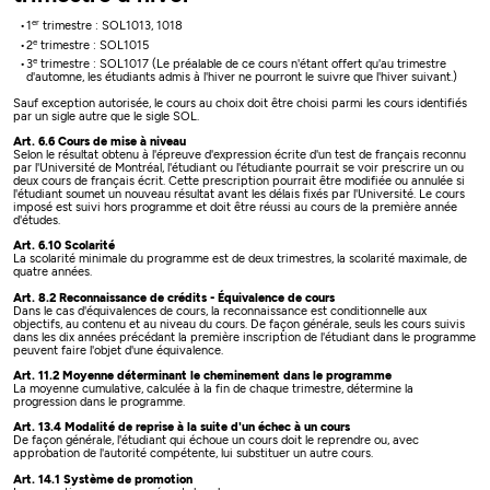
er
1
trimestre : SOL1013, 1018
e
2
trimestre : SOL1015
e
3
trimestre : SOL1017 (Le préalable de ce cours n'étant offert qu'au trimestre
d'automne, les étudiants admis à l'hiver ne pourront le suivre que l'hiver suivant.)
Sauf exception autorisée, le cours au choix doit être choisi parmi les cours identifiés
par un sigle autre que le sigle SOL.
Art. 6.6 Cours de mise à niveau
Selon le résultat obtenu à l'épreuve d'expression écrite d'un test de français reconnu
par l'Université de Montréal, l'étudiant ou l'étudiante pourrait se voir prescrire un ou
deux cours de français écrit. Cette prescription pourrait être modifiée ou annulée si
l'étudiant soumet un nouveau résultat avant les délais fixés par l'Université. Le cours
imposé est suivi hors programme et doit être réussi au cours de la première année
d'études.
Art. 6.10 Scolarité
La scolarité minimale du programme est de deux trimestres, la scolarité maximale, de
quatre années.
Art. 8.2 Reconnaissance de crédits - Équivalence de cours
Dans le cas d'équivalences de cours, la reconnaissance est conditionnelle aux
objectifs, au contenu et au niveau du cours. De façon générale, seuls les cours suivis
dans les dix années précédant la première inscription de l'étudiant dans le programme
peuvent faire l'objet d'une équivalence.
Art. 11.2 Moyenne déterminant le cheminement dans le programme
La moyenne cumulative, calculée à la fin de chaque trimestre, détermine la
progression dans le programme.
Art. 13.4 Modalité de reprise à la suite d'un échec à un cours
De façon générale, l'étudiant qui échoue un cours doit le reprendre ou, avec
approbation de l'autorité compétente, lui substituer un autre cours.
Art. 14.1 Système de promotion