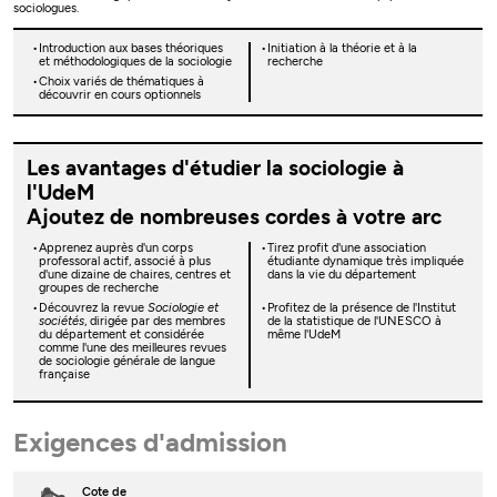
sociologues.
Introduction aux bases théoriques
Initiation à la théorie et à la
et méthodologiques de la sociologie
recherche
Choix variés de thématiques à
découvrir en cours optionnels
Les avantages d'étudier la sociologie à
l'UdeM
Ajoutez de nombreuses cordes à votre arc
Apprenez auprès d'un corps
Tirez profit d'une association
professoral actif, associé à plus
étudiante dynamique très impliquée
d'une dizaine de chaires, centres et
dans la vie du département
groupes de recherche
Découvrez la revue
Sociologie et
Profitez de la présence de l'Institut
sociétés
, dirigée par des membres
de la statistique de l'UNESCO à
du département et considérée
même l'UdeM
comme l'une des meilleures revues
de sociologie générale de langue
française
Exigences d'admission
Cote de