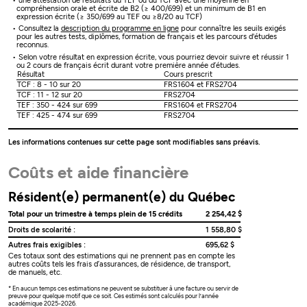
une attestation de résultats du TEF ou du TCF avec une moyenne en
compréhension orale et écrite de B2 (≥ 400/699) et un minimum de B1 en
expression écrite (≥ 350/699 au TEF ou ≥8/20 au TCF)
Consultez la
description du programme en ligne
pour connaître les seuils exigés
pour les autres tests, diplômes, formation de français et les parcours d'études
reconnus.
Selon votre résultat en expression écrite, vous pourriez devoir suivre et réussir 1
ou 2 cours de français écrit durant votre première année d’études.
Résultat
Cours prescrit
TCF : 8 - 10 sur 20
FRS1604 et FRS2704
TCF : 11 - 12 sur 20
FRS2704
TEF : 350 - 424 sur 699
FRS1604 et FRS2704
TEF : 425 - 474 sur 699
FRS2704
Les informations contenues sur cette page sont modifiables sans préavis.
Coûts et aide financière
Résident(e) permanent(e) du Québec
Total pour un trimestre à temps plein de 15 crédits
2 254,42 $
Droits de scolarité :
1 558,80 $
Autres frais exigibles :
695,62 $
Ces totaux sont des estimations qui ne prennent pas en compte les
autres coûts tels les frais d’assurances, de résidence, de transport,
de manuels, etc.
* En aucun temps ces estimations ne peuvent se substituer à une facture ou servir de
preuve pour quelque motif que ce soit. Ces estimés sont calculés pour l’année
académique 2025-2026.