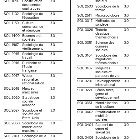
SOL 1090
Construction
3.0
sociaux
des données
SOL 2503
Sociologie de la
3.0
qualitatives
famille
SOL 1102
Sociologie de
3.0
SOL 2511
Microsociologie
3.0
l'éducation
SOL 3017
Méthodes de
3.0
SOL 1150
Culture,
3.0
sondage
connaissance
SOL 3026
Théorie
3.0
et idéologie
classique :
SOL 1400
Économie et
3.0
thèmes choisis
sociétés
SOL 3051
Science des
3.0
SOL 1967
Sociologie du
3.0
données
vieillissement
sociales
SOL 2015
Sociologie du
3.0
SOL 3104
Sociologie des
3.0
travail
migrations :
SOL 2016
Durkheim et
3.0
thèmes choisis
l'École
SOL 3107
Inégalités
3.0
française
sociales et
SOL 2017
Weber,
3.0
parcours de vie
rationalité,
SOL 3201
Développement
3.0
rationalisation
international
SOL 2018
Marx et
3.0
SOL 3221
Féminismes,
3.0
marxismes
genre et
SOL 2020
Statistique
3.0
développement
sociale
SOL 3351
Mondialisation
3.0
avancée
de la culture
SOL 2027
Sociologie et
3.0
SOL 3402
Stratification et
3.0
société aux
mobilité
États-Unis
sociales
SOL 2050
Sociologie du
3.0
SOL 3404
Rapport de
3.0
monde arabo-
genre et
musulman
sexualités
SOL 2103
Sociologie de la
3.0
SOL 3406
Sociologie de la
3.0
santé