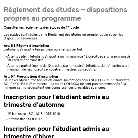
Règlement des études – dispositions
propres au programme
er
Consulter les règlements des études de 1
cycle
Les études sont régies par le Règlement des études de premier cycle et par les
dispositions suivantes :
Art. 6.3 Régime d'inscription
L'étudiant s'inscrit à temps plein ou à temps partiel.
À temps plein, l'étudiant s'inscrit à un minimum de 12 crédits et à un maximum de
18 crédits par trimestre.
À temps partiel (moins de 12 crédits par trimestre), l'étudiant doit s'inscrire à un
minimum de neuf crédits en quatre trimestres consécutifs.
Art. 6.4 Prescriptions d'inscription
er
Sauf exception autorisée, les étudiants suivent des cours SOL1XXX au 1
trimestre,
e
SOL2XXX dès le 2
trimestre. Les cours SOL3XXX ne sont pas recommandés à la
mineure car ils nécessitent des connaissances préalables avancées.
Inscription pour l'étudiant admis au
trimestre d'automne
er
1
trimestre : SOL1013, 1015, 1018
e
2
trimestre : SOL1017
Inscription pour l'étudiant admis au
trimestre d'hiver