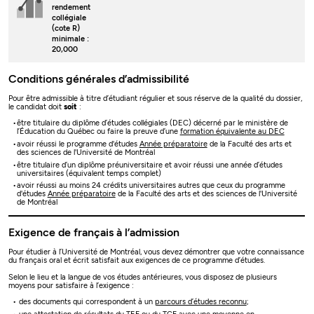
rendement
collégiale
(cote R)
minimale :
20,000
Conditions générales d’admissibilité
Pour être admissible à titre d’étudiant régulier et sous réserve de la qualité du dossier,
le candidat doit
soit
:
être titulaire du diplôme d’études collégiales (DEC) décerné par le ministère de
l’Éducation du Québec ou faire la preuve d’une
formation équivalente au DEC
avoir réussi le programme d'études
Année préparatoire
de la Faculté des arts et
des sciences de l'Université de Montréal
être titulaire d’un diplôme préuniversitaire et avoir réussi une année d’études
universitaires (équivalent temps complet)
avoir réussi au moins 24 crédits universitaires autres que ceux du programme
d'études
Année préparatoire
de la Faculté des arts et des sciences de l'Université
de Montréal
Exigence de français à l’admission
Pour étudier à l’Université de Montréal, vous devez démontrer que votre connaissance
du français oral et écrit satisfait aux exigences de ce programme d’études.
Selon le lieu et la langue de vos études antérieures, vous disposez de plusieurs
moyens pour satisfaire à l’exigence :
des documents qui correspondent à un
parcours d’études reconnu
;