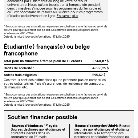
accordées par l’UdeM tout au long de votre parcours
universitaire. Notez qu’une inscription à temps plein pendant
deux trimestres s’impose pour les programmes du 1er cycle et
qu’il est nécessaire de résider au Québec pour les programmes
d’études exclusivement en ligne.
En savoir plus
* En aucun temps ces estimations ne peuvent se substituer à une facture ou servir de
preuve pour quelque motif que ce soit. Ces estimés sont calculés pour l’année
académique 2025-2026.
Date de la mise à jour des informations : 17 juillet 2025
Étudiant(e) français(e) ou belge
francophone
Total pour un trimestre à temps plein de 15 crédits
5 560,87 $
Droits de scolarité :
4 865,25 $
Autres frais exigibles :
695,62 $
Ces totaux sont des estimations qui ne prennent pas en compte les
autres coûts tels les frais d’assurances, de résidence, de transport,
de manuels, etc.
* En aucun temps ces estimations ne peuvent se substituer à une facture ou servir de
preuve pour quelque motif que ce soit. Ces estimés sont calculés pour l’année
académique 2025-2026.
Date de la mise à jour des informations : 17 juillet 2025
Soutien financier possible
er
Bourses d'études au 1
cycle:
Bourse d'exemption UdeM:
Bourse
Bourses destinées aux étudiantes et
destinée aux étudiantes et étudiants
étudiants inscrits dans un
internationaux (à l’exception des
er
programme de 1
cycle
personnes candidates françaises ou