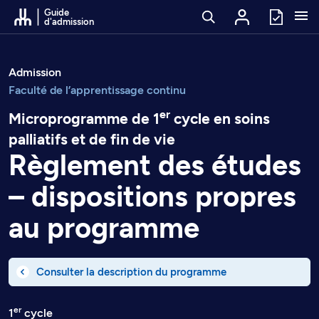
Passer au contenu
Guide
d'admission
Admission
Faculté de l’apprentissage continu
er
Microprogramme de 1
cycle en soins
palliatifs et de fin de vie
Règlement des études
– dispositions propres
au programme
Consulter la description du programme
er
1
cycle