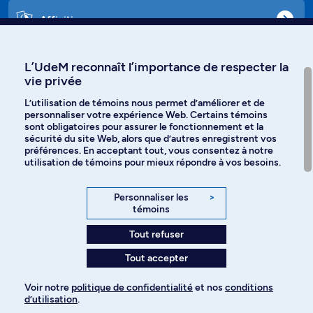
Affiniti
L’UdeM reconnaît l’importance de respecter la
vie privée
Langues
L’utilisation de témoins nous permet d’améliorer et de
personnaliser votre expérience Web. Certains témoins
Facebook
Instagram
sont obligatoires pour assurer le fonctionnement et la
sécurité du site Web, alors que d’autres enregistrent vos
préférences. En acceptant tout, vous consentez à notre
TikTok
YouTube
utilisation de témoins pour mieux répondre à vos besoins.
Spotify
Personnaliser les
>
témoins
Tout refuser
Politique de confidentialité
Tout accepter
Paramètres des témoins
Voir notre
politique de confidentialité
et nos
conditions
d’utilisation
.