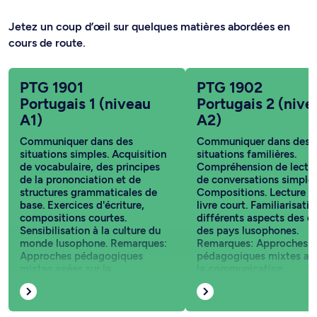
Jetez un coup d’œil sur quelques matières abordées en
cours de route.
PTG 1901
PTG 1902
Portugais 1 (niveau
Portugais 2 (nive
A1)
A2)
Communiquer dans des
Communiquer dans des
situations simples. Acquisition
situations familières.
de vocabulaire, des principes
Compréhension de lectur
de la prononciation et de
de conversations simples
structures grammaticales de
Compositions. Lecture d
base. Exercices d'écriture,
livre court. Familiarisati
compositions courtes.
différents aspects des cu
Sensibilisation à la culture du
des pays lusophones.
monde lusophone. Remarques:
Remarques: Approches
Approches pédagogiques
pédagogiques mixtes axé
mixtes axées sur la
la communication.
communication.