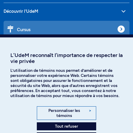
Découvrir l'UdeM
Cursus
Affiniti
L’UdeM reconnaît l’importance de respecter la
vie privée
L’utilisation de témoins nous permet d’améliorer et de
Langues
personnaliser votre expérience Web. Certains témoins
sont obligatoires pour assurer le fonctionnement et la
sécurité du site Web, alors que d’autres enregistrent vos
préférences. En acceptant tout, vous consentez à notre
Facebook
Instagram
utilisation de témoins pour mieux répondre à vos besoins.
TikTok
YouTube
Personnaliser les
>
témoins
Spotify
Tout refuser