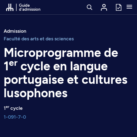
Passer au contenu
Guide
d'admission
Admission
Faculté des arts et des sciences
Microprogramme de
er
1
cycle en langue
portugaise et cultures
lusophones
er
1
cycle
1-091-7-0