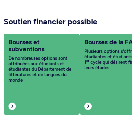
Soutien financier possible
Bourses et
Bourses de la FA
subventions
Plusieurs options s'offre
étudiantes et étudiants 
De nombreuses options sont
er
1
cycle qui désirent fin
attribuées aux étudiants et
leurs études
étudiantes du Département de
littératures et de langues du
monde