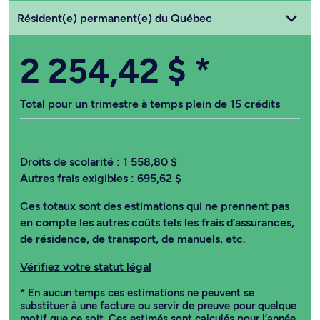
Choisissez votre statut
Résident(e) permanent(e) du Québec
2 254,42 $
*
Total pour un trimestre à temps plein de 15 crédits
Droits de scolarité :
1 558,80 $
Autres frais exigibles :
695,62 $
Ces totaux sont des estimations qui ne prennent pas
en compte les autres coûts tels les frais d’assurances,
de résidence, de transport, de manuels, etc.
Vérifiez votre statut légal
* En aucun temps ces estimations ne peuvent se
substituer à une facture ou servir de preuve pour quelque
motif que ce soit. Ces estimés sont calculés pour l’année