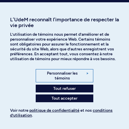
Découvrir l'UdeM
L’UdeM reconnaît l’importance de respecter la
Cursus
vie privée
L’utilisation de témoins nous permet d’améliorer et de
Affiniti
personnaliser votre expérience Web. Certains témoins
sont obligatoires pour assurer le fonctionnement et la
sécurité du site Web, alors que d’autres enregistrent vos
préférences. En acceptant tout, vous consentez à notre
utilisation de témoins pour mieux répondre à vos besoins.
Langues
Personnaliser les
>
témoins
Facebook
Instagram
Tout refuser
TikTok
YouTube
Tout accepter
Spotify
Voir notre
politique de confidentialité
et nos
conditions
d’utilisation
.
Pour ajouter à votre demande
Politique de confidentialité