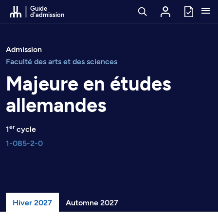
Passer au contenu
Guide
d'admission
Admission
Faculté des arts et des sciences
Majeure en études
allemandes
er
1
cycle
1-085-2-0
Hiver 2027
Automne 2027