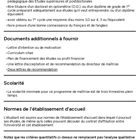
pédagogique des Études supérieures et postdoctorales
er
être titulaire d'un doctorat en optométrie (O.D.), ou d'un diplôme de grade de 1
cycle préparant adéquatement aux études qu'il veut entreprendre, ou d'un diplôme
équivalent
er
avoir obtenu au 1
cycle une moyenne d'au moins 3,0 sur 4, 3 ou l'équivalent
faire preuve d'une bonne connaissance du français et de l'anglais.
Documents additionnels à fournir
Lettre d'intention ou de motivation
Curriculum vitae
Plan de financement des études ou profil financier
Une lettre d'acceptation et de recommandation du directeur de maîtrise
Deux lettres de recommandation
Scolarité
La scolarité minimale pour ce programme de maîtrise est de trois trimestres plein
temps.
Normes de l'établissement d'accueil
L'étudiant est soumis aux normes de l'établissement d'accueil dans lequel il poursuit
ses études, de même qu'à celles pouvant découler du contrat d'affiliation entre
l'Université et cet établissement.
Notez que les critères quantitatifs ci-dessus ne remplacent pas l’analyse qualitative