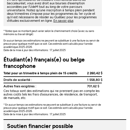
baccalauréat, vous avez droit aux bourses d’exemption
accordées par l’UdeM tout au long de votre parcours
universitaire. Notez qu’une inscription à temps plein pendant
deux trimestres s’impose pour les programmes du 1er cycle et
qu’il est nécessaire de résider au Québec pour les programmes
d’études exclusivement en ligne.
En savoir plus
* Notez que ce montant peut varier selon le cheminement choisi (avec ou sans
mémoire ou travail dirigé).
En aucun temps ces estimations ne peuvent se substituer à une facture ou servir de
preuve pour quelque motif que ce soit. Ces estimés sont calculés pour l’année
académique 2025-2026.
Date de la mise à jour des informations : 17 juillet 2025
Étudiant(e) français(e) ou belge
francophone
Total pour un trimestre à temps plein de 15 crédits
2 260,42 $
Droits de scolarité :
1 558,80 $
Autres frais exigibles :
701,62 $
Ces totaux sont des estimations qui ne prennent pas en compte les
autres coûts tels les frais d’assurances, de résidence, de transport,
de manuels, etc.
* En aucun temps ces estimations ne peuvent se substituer à une facture ou servir de
preuve pour quelque motif que ce soit. Ces estimés sont calculés pour l’année
académique 2025-2026.
Date de la mise à jour des informations : 17 juillet 2025
Soutien financier possible