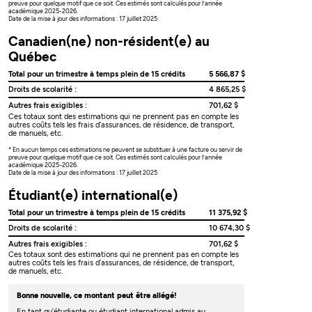
preuve pour quelque motif que ce soit. Ces estimés sont calculés pour l’année
académique 2025-2026.
Date de la mise à jour des informations : 17 juillet 2025
Canadien(ne) non-résident(e) au
Québec
Total pour un trimestre à temps plein de 15 crédits
5 566,87 $
Droits de scolarité :
4 865,25 $
Autres frais exigibles :
701,62 $
Ces totaux sont des estimations qui ne prennent pas en compte les
autres coûts tels les frais d’assurances, de résidence, de transport,
de manuels, etc.
* En aucun temps ces estimations ne peuvent se substituer à une facture ou servir de
preuve pour quelque motif que ce soit. Ces estimés sont calculés pour l’année
académique 2025-2026.
Date de la mise à jour des informations : 17 juillet 2025
Étudiant(e) international(e)
Total pour un trimestre à temps plein de 15 crédits
11 375,92 $
Droits de scolarité :
10 674,30 $
Autres frais exigibles :
701,62 $
Ces totaux sont des estimations qui ne prennent pas en compte les
autres coûts tels les frais d’assurances, de résidence, de transport,
de manuels, etc.
Bonne nouvelle, ce montant peut être allégé!
En tant qu’étudiante ou étudiant international admis au