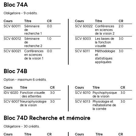
Bloc 74A
Obligatoire - 9 crédits.
Cours
Titre
CR
Cours
Titre
CR
SCV 60011
Séminaire
0.0
SCV 60022
Conférences
2.0
de
en sciences
recherche 1
de la vision 2
SCV 60012
Séminaire
1.0
SCV 6003
Les bases de
3.0
de
la fonction
recherche 2
visuelle
SCV 60021
Conférences
0.0
SCV 6011
Méthodologie
3.0
en sciences
et
de la vision 1
statistiques
appliquées
Bloc 74B
Option - maximum 6 crédits.
Cours
Titre
CR
Cours
Titre
CR
IDV 6020
Fonction visuelle
3.0
SCV 6010
Psychophysique
3.0
: des atteintes
de la vision
SCV 6007
Neurophysiologie
3.0
SCV 6013
Physiologie et
3.0
de la vision
métabolisme de
la cornée
Bloc 74D Recherche et mémoire
Obligatoire - 30 crédits.
Cours
Titre
CR
Cours
Titre
CR