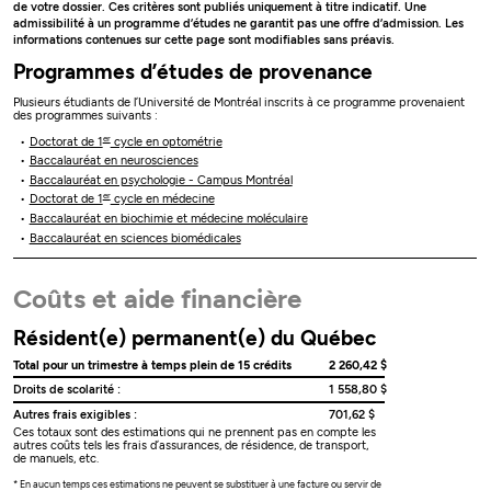
de votre dossier. Ces critères sont publiés uniquement à titre indicatif. Une
admissibilité à un programme d’études ne garantit pas une offre d’admission. Les
informations contenues sur cette page sont modifiables sans préavis.
Programmes d’études de provenance
Plusieurs étudiants de l’Université de Montréal inscrits à ce programme provenaient
des programmes suivants :
er
Doctorat de 1
cycle en optométrie
Baccalauréat en neurosciences
Baccalauréat en psychologie - Campus Montréal
er
Doctorat de 1
cycle en médecine
Baccalauréat en biochimie et médecine moléculaire
Baccalauréat en sciences biomédicales
Coûts et aide financière
Résident(e) permanent(e) du Québec
Total pour un trimestre à temps plein de 15 crédits
2 260,42 $
Droits de scolarité :
1 558,80 $
Autres frais exigibles :
701,62 $
Ces totaux sont des estimations qui ne prennent pas en compte les
autres coûts tels les frais d’assurances, de résidence, de transport,
de manuels, etc.
* En aucun temps ces estimations ne peuvent se substituer à une facture ou servir de