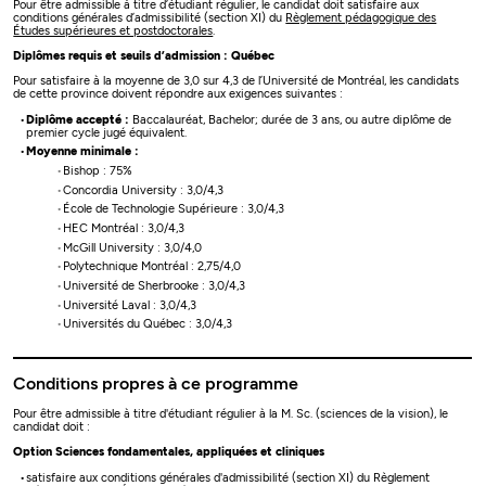
Pour être admissible à titre d’étudiant régulier, le candidat doit satisfaire aux
conditions générales d’admissibilité (section XI) du
Règlement pédagogique des
Études supérieures et postdoctorales
.
Diplômes requis et seuils d’admission : Québec
Pour satisfaire à la moyenne de 3,0 sur 4,3 de l’Université de Montréal, les candidats
de cette province doivent répondre aux exigences suivantes :
Diplôme accepté :
Baccalauréat, Bachelor; durée de 3 ans, ou autre diplôme de
premier cycle jugé équivalent.
Moyenne minimale :
Bishop : 75%
Concordia University : 3,0/4,3
École de Technologie Supérieure : 3,0/4,3
HEC Montréal : 3,0/4,3
McGill University : 3,0/4,0
Polytechnique Montréal : 2,75/4,0
Université de Sherbrooke : 3,0/4,3
Université Laval : 3,0/4,3
Universités du Québec : 3,0/4,3
Conditions propres à ce programme
Pour être admissible à titre d'étudiant régulier à la M. Sc. (sciences de la vision), le
candidat doit :
Option Sciences fondamentales, appliquées et cliniques
satisfaire aux conditions générales d'admissibilité (section XI) du Règlement