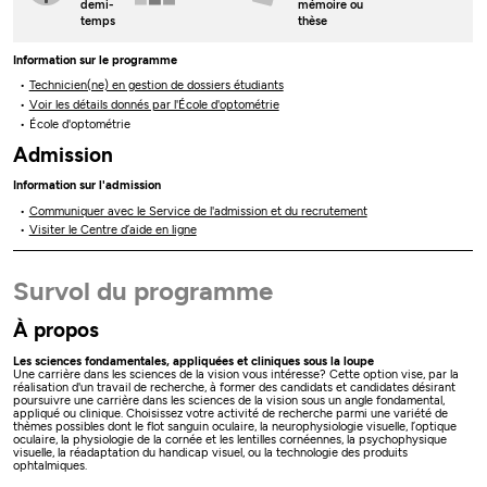
demi-
mémoire ou
temps
thèse
Information sur le programme
Technicien(ne) en gestion de dossiers étudiants
Voir les détails donnés par l'École d'optométrie
École d'optométrie
Admission
Information sur l'admission
Communiquer avec le Service de l'admission et du recrutement
Visiter le Centre d’aide en ligne
Survol du programme
À propos
Les sciences fondamentales, appliquées et cliniques sous la loupe
Une carrière dans les sciences de la vision vous intéresse? Cette option vise, par la
réalisation d'un travail de recherche, à former des candidats et candidates désirant
poursuivre une carrière dans les sciences de la vision sous un angle fondamental,
appliqué ou clinique. Choisissez votre activité de recherche parmi une variété de
thèmes possibles dont le flot sanguin oculaire, la neurophysiologie visuelle, l’optique
oculaire, la physiologie de la cornée et les lentilles cornéennes, la psychophysique
visuelle, la réadaptation du handicap visuel, ou la technologie des produits
ophtalmiques.