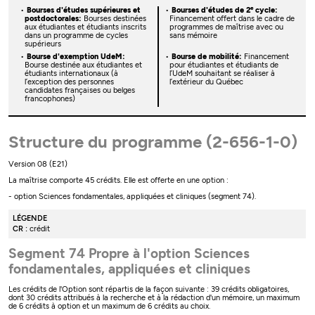
e
Bourses d'études supérieures et
Bourses d'études de 2
cycle:
postdoctorales:
Bourses destinées
Financement offert dans le cadre de
aux étudiantes et étudiants inscrits
programmes de maîtrise avec ou
dans un programme de cycles
sans mémoire
supérieurs
Bourse d'exemption UdeM:
Bourse de mobilité:
Financement
Bourse destinée aux étudiantes et
pour étudiantes et étudiants de
étudiants internationaux (à
l’UdeM souhaitant se réaliser à
l’exception des personnes
l’extérieur du Québec
candidates françaises ou belges
francophones)
Structure du programme (2-656-1-0)
Version 08 (E21)
La maîtrise comporte 45 crédits. Elle est offerte en une option :
- option Sciences fondamentales, appliquées et cliniques (segment 74).
LÉGENDE
CR :
crédit
Segment 74 Propre à l'option Sciences
fondamentales, appliquées et cliniques
Les crédits de l'Option sont répartis de la façon suivante : 39 crédits obligatoires,
dont 30 crédits attribués à la recherche et à la rédaction d'un mémoire, un maximum
de 6 crédits à option et un maximum de 6 crédits au choix.