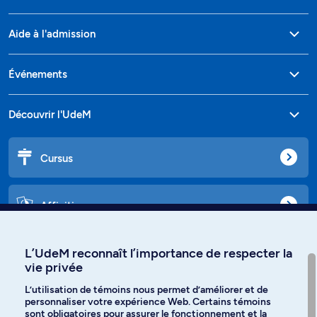
Aide à l'admission
Événements
Découvrir l'UdeM
Cursus
Affiniti
L’UdeM reconnaît l’importance de respecter la
vie privée
Langues
L’utilisation de témoins nous permet d’améliorer et de
personnaliser votre expérience Web. Certains témoins
Facebook
Instagram
sont obligatoires pour assurer le fonctionnement et la