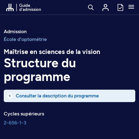
Passer au contenu
Guide
d'admission
Admission
École d'optométrie
Maîtrise en sciences de la vision
Structure du
programme
Consulter la description du programme
Cycles supérieurs
2-656-1-3