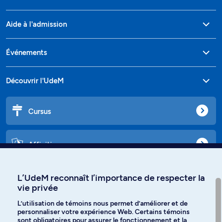
Aide à l'admission
Événements
Découvrir l'UdeM
Cursus
Affiniti
L’UdeM reconnaît l’importance de respecter la
vie privée
Langues
L’utilisation de témoins nous permet d’améliorer et de
personnaliser votre expérience Web. Certains témoins
Facebook
Instagram
sont obligatoires pour assurer le fonctionnement et la