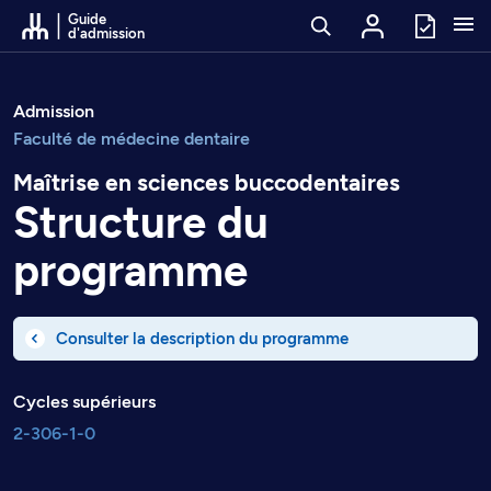
Passer au contenu
Guide
d'admission
Admission
Faculté de médecine dentaire
Maîtrise en sciences buccodentaires
Structure du
programme
Consulter la description du programme
Cycles supérieurs
2-306-1-0