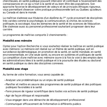
chercheuses, en santé publique pouvant intervenir et contribuer à l'avancement des
connaissances en ce qui a trait à la santé et au bien-être des populations. Son
approche favorise le développement de valeurs et de principes éthiques rigoureux,
vous permettant d'exercer votre pratique professionnelle tant au Québec qu'ailleurs
au Canada et dans le monde.
er
La maîtrise s'adresse aux titulaires d’un diplôme du 1
cycle provenant de disciplines
très variées comme la psychologie, la communication, la chimie, les sciences
politiques, la sociologie, tous les domaines de la santé et les sciences de l'éducation.
Elle s'adresse aussi au personnel professionnel souhaitant progresser dans leur
carrière.
Le programme de maîtrise comporte 2 cheminements :
Modalité avec mémoire
Optez pour l’option Recherche si vous
souhaitez réaliser la maîtrise en santé publique
avec mémoire. Le mémoire est réalisé sur un thème de santé publique, soit en
surveillance épidémiologique, en promotion de la santé, en santé mondiale, en santé
environnementale, en Une seule santé, ou encore en systèmes et politiques de santé.
La complétion d'une maîtrise avec mémoire ouvre à la fois la voie à des emplois dans
les administrations liées à la santé publique et à la poursuite des études au doctorat
en santé publique ou dans des disciplines connexes.
Modalité avec stage
Au terme de votre formation, vous serez capable de :
Analyser une problématique ou un enjeu de santé publique
Planifier et mettre en oeuvre des programmes de santé publique et des politiques
publiques favorables à la santé
Faire preuve de rigueur scientifique dans toutes vos actions de santé publique
Agir de façon éthique et responsable
Vous engager dans une démarche de développement professionnel
Communiquer efficacement de l'information à différents publics