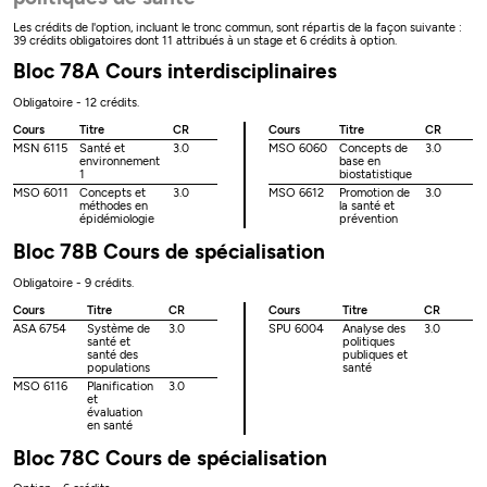
Les crédits de l'option, incluant le tronc commun, sont répartis de la façon suivante :
39 crédits obligatoires dont 11 attribués à un stage et 6 crédits à option.
Bloc 78A Cours interdisciplinaires
Obligatoire - 12 crédits.
Cours
Titre
CR
Cours
Titre
CR
MSN 6115
Santé et
3.0
MSO 6060
Concepts de
3.0
environnement
base en
1
biostatistique
MSO 6011
Concepts et
3.0
MSO 6612
Promotion de
3.0
méthodes en
la santé et
épidémiologie
prévention
Bloc 78B Cours de spécialisation
Obligatoire - 9 crédits.
Cours
Titre
CR
Cours
Titre
CR
ASA 6754
Système de
3.0
SPU 6004
Analyse des
3.0
santé et
politiques
santé des
publiques et
populations
santé
MSO 6116
Planification
3.0
et
évaluation
en santé
Bloc 78C Cours de spécialisation