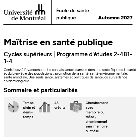
Passer au contenu
École de santé
publique
Automne 2027
Maîtrise en santé publique
Cycles supérieurs | Programme d'études 2-481-
1-4
Contribuez à l’avancement des connaissances dans un domaine spécifique de la santé
et du bien-être des populations : promotion de la santé, santé environnementale,
santé mondiale, Une seule santé, systèmes et politiques de santé, ou surveillance
épidémiologique.
Sommaire et particularités
Temps
45
Cheminement
plein
et
crédits
avec
demi-
mémoire ou
temps
thèse
,
cheminement
sans mémoire
ou thèse