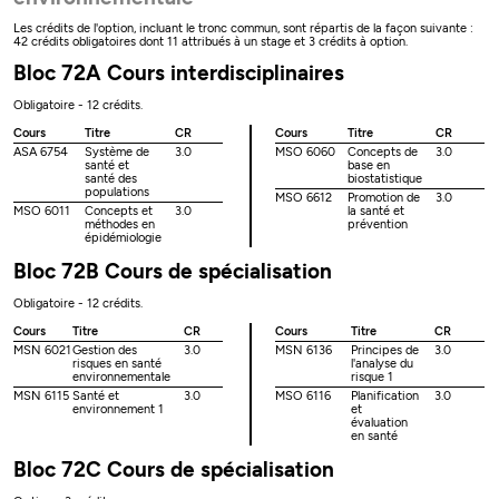
Les crédits de l'option, incluant le tronc commun, sont répartis de la façon suivante :
42 crédits obligatoires dont 11 attribués à un stage et 3 crédits à option.
Bloc 72A Cours interdisciplinaires
Obligatoire - 12 crédits.
Cours
Titre
CR
Cours
Titre
CR
ASA 6754
Système de
3.0
MSO 6060
Concepts de
3.0
santé et
base en
santé des
biostatistique
populations
MSO 6612
Promotion de
3.0
MSO 6011
Concepts et
3.0
la santé et
méthodes en
prévention
épidémiologie
Bloc 72B Cours de spécialisation
Obligatoire - 12 crédits.
Cours
Titre
CR
Cours
Titre
CR
MSN 6021
Gestion des
3.0
MSN 6136
Principes de
3.0
risques en santé
l'analyse du
environnementale
risque 1
MSN 6115
Santé et
3.0
MSO 6116
Planification
3.0
environnement 1
et
évaluation
en santé
Bloc 72C Cours de spécialisation