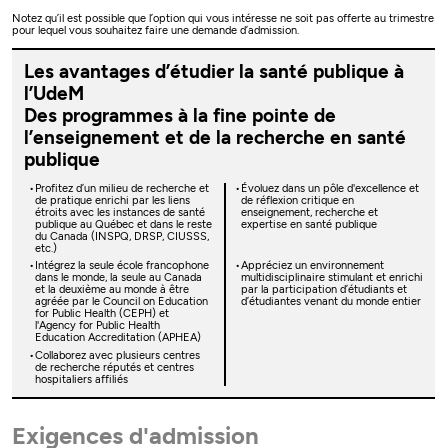
Notez qu’il est possible que l’option qui vous intéresse ne soit pas offerte au trimestre
pour lequel vous souhaitez faire une demande d’admission.
Les avantages d’étudier la santé publique à
l’UdeM
Des programmes à la fine pointe de
l’enseignement et de la recherche en santé
publique
Profitez d’un milieu de recherche et
Évoluez dans un pôle d'excellence et
de pratique enrichi par les liens
de réflexion critique en
étroits avec les instances de santé
enseignement, recherche et
publique au Québec et dans le reste
expertise en santé publique
du Canada (INSPQ, DRSP, CIUSSS,
etc.)
Intégrez la seule école francophone
Appréciez un environnement
dans le monde, la seule au Canada
multidisciplinaire stimulant et enrichi
et la deuxième au monde à être
par la participation d’étudiants et
agréée par le Council on Education
d’étudiantes venant du monde entier
for Public Health (CEPH) et
l'Agency for Public Health
Education Accreditation (APHEA)
Collaborez avec plusieurs centres
de recherche réputés et centres
hospitaliers affiliés
Exigences d'admission