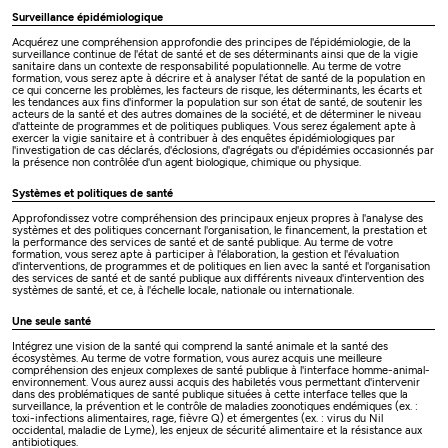
Surveillance épidémiologique
Acquérez une compréhension approfondie des principes de l'épidémiologie, de la
surveillance continue de l'état de santé et de ses déterminants ainsi que de la vigie
sanitaire dans un contexte de responsabilité populationnelle. Au terme de votre
formation, vous serez apte à décrire et à analyser l'état de santé de la population en
ce qui concerne les problèmes, les facteurs de risque, les déterminants, les écarts et
les tendances aux fins d'informer la population sur son état de santé, de soutenir les
acteurs de la santé et des autres domaines de la société, et de déterminer le niveau
d'atteinte de programmes et de politiques publiques. Vous serez également apte à
exercer la vigie sanitaire et à contribuer à des enquêtes épidémiologiques par
l'investigation de cas déclarés, d'éclosions, d'agrégats ou d'épidémies occasionnés par
la présence non contrôlée d'un agent biologique, chimique ou physique.
Systèmes et politiques de santé
Approfondissez votre compréhension des principaux enjeux propres à l'analyse des
systèmes et des politiques concernant l'organisation, le financement, la prestation et
la performance des services de santé et de santé publique. Au terme de votre
formation, vous serez apte à participer à l'élaboration, la gestion et l'évaluation
d'interventions, de programmes et de politiques en lien avec la santé et l'organisation
des services de santé et de santé publique aux différents niveaux d'intervention des
systèmes de santé, et ce, à l'échelle locale, nationale ou internationale.
Une seule santé
Intégrez une vision de la santé qui comprend la santé animale et la santé des
écosystèmes. Au terme de votre formation, vous aurez acquis une meilleure
compréhension des enjeux complexes de santé publique à l'interface homme-animal-
environnement. Vous aurez aussi acquis des habiletés vous permettant d'intervenir
dans des problématiques de santé publique situées à cette interface telles que la
surveillance, la prévention et le contrôle de maladies zoonotiques endémiques (ex. :
toxi-infections alimentaires, rage, fièvre Q) et émergentes (ex. : virus du Nil
occidental, maladie de Lyme), les enjeux de sécurité alimentaire et la résistance aux
antibiotiques.