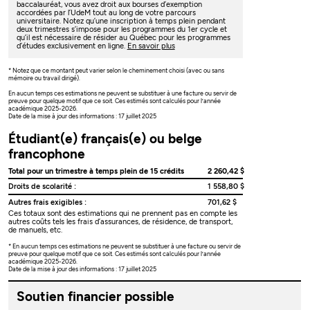
baccalauréat, vous avez droit aux bourses d’exemption
accordées par l’UdeM tout au long de votre parcours
universitaire. Notez qu’une inscription à temps plein pendant
deux trimestres s’impose pour les programmes du 1er cycle et
qu’il est nécessaire de résider au Québec pour les programmes
d’études exclusivement en ligne.
En savoir plus
* Notez que ce montant peut varier selon le cheminement choisi (avec ou sans
mémoire ou travail dirigé).
En aucun temps ces estimations ne peuvent se substituer à une facture ou servir de
preuve pour quelque motif que ce soit. Ces estimés sont calculés pour l’année
académique 2025-2026.
Date de la mise à jour des informations : 17 juillet 2025
Étudiant(e) français(e) ou belge
francophone
Total pour un trimestre à temps plein de 15 crédits
2 260,42 $
Droits de scolarité :
1 558,80 $
Autres frais exigibles :
701,62 $
Ces totaux sont des estimations qui ne prennent pas en compte les
autres coûts tels les frais d’assurances, de résidence, de transport,
de manuels, etc.
* En aucun temps ces estimations ne peuvent se substituer à une facture ou servir de
preuve pour quelque motif que ce soit. Ces estimés sont calculés pour l’année
académique 2025-2026.
Date de la mise à jour des informations : 17 juillet 2025
Soutien financier possible