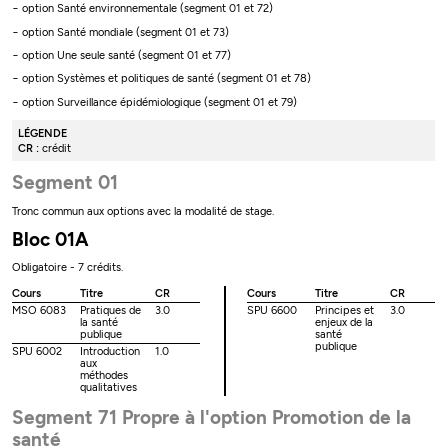
− option Santé environnementale (segment 01 et 72)
− option Santé mondiale (segment 01 et 73)
− option Une seule santé (segment 01 et 77)
− option Systèmes et politiques de santé (segment 01 et 78)
− option Surveillance épidémiologique (segment 01 et 79)
LÉGENDE
CR :
crédit
Segment 01
Tronc commun aux options avec la modalité de stage.
Bloc 01A
Obligatoire - 7 crédits.
Cours
Titre
CR
Cours
Titre
CR
MSO 6083
Pratiques de
3.0
SPU 6600
Principes et
3.0
la santé
enjeux de la
publique
santé
publique
SPU 6002
Introduction
1.0
aux
méthodes
qualitatives
Segment 71 Propre à l'option Promotion de la
santé