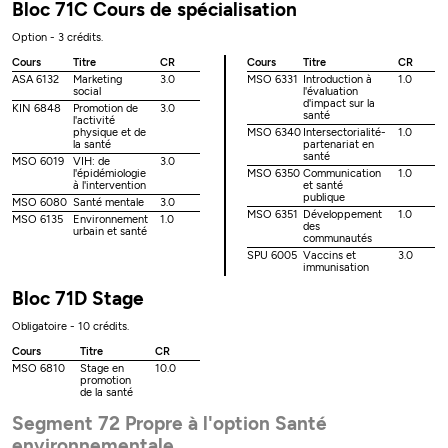
Bloc 71C Cours de spécialisation
Option - 3 crédits.
Cours
Titre
CR
Cours
Titre
CR
ASA 6132
Marketing
3.0
MSO 6331
Introduction à
1.0
social
l'évaluation
d'impact sur la
KIN 6848
Promotion de
3.0
santé
l'activité
physique et de
MSO 6340
Intersectorialité-
1.0
la santé
partenariat en
santé
MSO 6019
VIH: de
3.0
l'épidémiologie
MSO 6350
Communication
1.0
à l'intervention
et santé
publique
MSO 6080
Santé mentale
3.0
MSO 6351
Développement
1.0
MSO 6135
Environnement
1.0
des
urbain et santé
communautés
SPU 6005
Vaccins et
3.0
immunisation
Bloc 71D Stage
Obligatoire - 10 crédits.
Cours
Titre
CR
MSO 6810
Stage en
10.0
promotion
de la santé
Segment 72 Propre à l'option Santé
environnementale