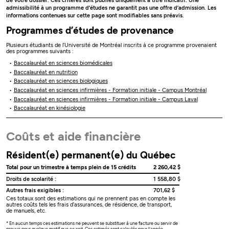
de votre dossier. Ces critères sont publiés uniquement à titre indicatif. Une
admissibilité à un programme d’études ne garantit pas une offre d’admission. Les
informations contenues sur cette page sont modifiables sans préavis.
Programmes d’études de provenance
Plusieurs étudiants de l’Université de Montréal inscrits à ce programme provenaient
des programmes suivants :
Baccalauréat en sciences biomédicales
Baccalauréat en nutrition
Baccalauréat en sciences biologiques
Baccalauréat en sciences infirmières - Formation initiale - Campus Montréal
Baccalauréat en sciences infirmières - Formation initiale - Campus Laval
Baccalauréat en kinésiologie
Coûts et aide financière
Résident(e) permanent(e) du Québec
Total pour un trimestre à temps plein de 15 crédits
2 260,42 $
Droits de scolarité :
1 558,80 $
Autres frais exigibles :
701,62 $
Ces totaux sont des estimations qui ne prennent pas en compte les
autres coûts tels les frais d’assurances, de résidence, de transport,
de manuels, etc.
* En aucun temps ces estimations ne peuvent se substituer à une facture ou servir de
preuve pour quelque motif que ce soit. Ces estimés sont calculés pour l’année