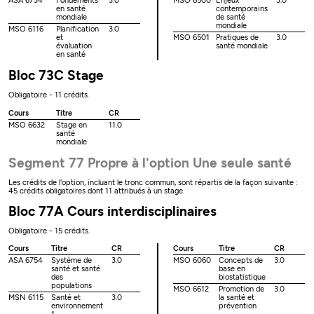
ASA 6734
Fondements
3.0
MSO 6500
Enjeux
3.0
en santé
contemporains
mondiale
de santé
mondiale
MSO 6116
Planification
3.0
et
MSO 6501
Pratiques de
3.0
évaluation
santé mondiale
en santé
Bloc 73C Stage
Obligatoire - 11 crédits.
Cours
Titre
CR
MSO 6632
Stage en
11.0
santé
mondiale
Segment 77 Propre à l'option Une seule santé
Les crédits de l'option, incluant le tronc commun, sont répartis de la façon suivante :
45 crédits obligatoires dont 11 attribués à un stage.
Bloc 77A Cours interdisciplinaires
Obligatoire - 15 crédits.
Cours
Titre
CR
Cours
Titre
CR
ASA 6754
Système de
3.0
MSO 6060
Concepts de
3.0
santé et santé
base en
des
biostatistique
populations
MSO 6612
Promotion de
3.0
MSN 6115
Santé et
3.0
la santé et
environnement
prévention