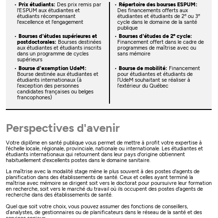
Prix étudiants:
Des prix remis par
Répertoire des bourses ESPUM:
l'ESPUM aux étudiantes et
Des financements offerts aux
e
e
étudiants récompensant
étudiantes et étudiants de 2
ou 3
l'excellence et l'engagement
cycle dans le domaine de la santé
publique
e
Bourses d'études supérieures et
Bourses d'études de 2
cycle:
postdoctorales:
Bourses destinées
Financement offert dans le cadre de
aux étudiantes et étudiants inscrits
programmes de maîtrise avec ou
dans un programme de cycles
sans mémoire
supérieurs
Bourse d'exemption UdeM:
Bourse de mobilité:
Financement
Bourse destinée aux étudiantes et
pour étudiantes et étudiants de
étudiants internationaux (à
l’UdeM souhaitant se réaliser à
l’exception des personnes
l’extérieur du Québec
candidates françaises ou belges
francophones)
Perspectives d'avenir
Votre diplôme en santé publique vous permet de mettre à profit votre expertise à
l'échelle locale, régionale, provinciale, nationale ou internationale. Les étudiantes et
étudiants internationaux qui retournent dans leur pays d'origine obtiennent
habituellement d'excellents postes dans le domaine sanitaire.
La maîtrise avec la modalité stage mène le plus souvent à des postes d'agents de
planification dans des établissements de santé. Ceux et celles ayant terminé la
maîtrise avec mémoire se dirigent soit vers le doctorat pour poursuivre leur formation
en recherche, soit vers le marché du travail où ils occupent des postes d'agents de
recherche dans des établissements de santé.
Quel que soit votre choix, vous pouvez assumer des fonctions de conseillers,
d’analystes, de gestionnaires ou de planificateurs dans le réseau de la santé et des