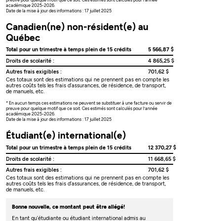
académique 2025-2026.
Date de la mise à jour des informations : 17 juillet 2025
Canadien(ne) non-résident(e) au
Québec
Total pour un trimestre à temps plein de 15 crédits
5 566,87 $
Droits de scolarité :
4 865,25 $
Autres frais exigibles :
701,62 $
Ces totaux sont des estimations qui ne prennent pas en compte les
autres coûts tels les frais d’assurances, de résidence, de transport,
de manuels, etc.
* En aucun temps ces estimations ne peuvent se substituer à une facture ou servir de
preuve pour quelque motif que ce soit. Ces estimés sont calculés pour l’année
académique 2025-2026.
Date de la mise à jour des informations : 17 juillet 2025
Étudiant(e) international(e)
Total pour un trimestre à temps plein de 15 crédits
12 370,27 $
Droits de scolarité :
11 668,65 $
Autres frais exigibles :
701,62 $
Ces totaux sont des estimations qui ne prennent pas en compte les
autres coûts tels les frais d’assurances, de résidence, de transport,
de manuels, etc.
Bonne nouvelle, ce montant peut être allégé!
En tant qu’étudiante ou étudiant international admis au