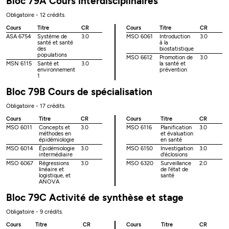
Bloc 79A Cours interdisciplinaires
Obligatoire - 12 crédits.
Cours
Titre
CR
Cours
Titre
CR
ASA 6754
Système de
3.0
MSO 6061
Introduction
3.0
santé et santé
à la
des
biostatistique
populations
MSO 6612
Promotion de
3.0
MSN 6115
Santé et
3.0
la santé et
environnement
prévention
1
Bloc 79B Cours de spécialisation
Obligatoire - 17 crédits.
Cours
Titre
CR
Cours
Titre
CR
MSO 6011
Concepts et
3.0
MSO 6116
Planification
3.0
méthodes en
et évaluation
épidémiologie
en santé
MSO 6014
Épidémiologie
3.0
MSO 6150
Investigation
3.0
intermédiaire
d'éclosions
MSO 6067
Régressions
3.0
MSO 6320
Surveillance
2.0
linéaire et
de l'état de
logistique, et
santé
ANOVA
Bloc 79C Activité de synthèse et stage
Obligatoire - 9 crédits.
Cours
Titre
CR
Cours
Titre
CR