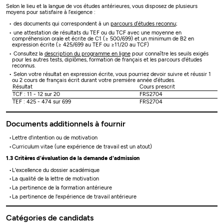
Selon le lieu et la langue de vos études antérieures, vous disposez de plusieurs
moyens pour satisfaire à l’exigence :
des documents qui correspondent à un
parcours d’études reconnu
;
une attestation de résultats du TEF ou du TCF avec une moyenne en
compréhension orale et écrite de C1 (≥ 500/699) et un minimum de B2 en
expression écrite (≥ 425/699 au TEF ou ≥11/20 au TCF)
Consultez la
description du programme en ligne
pour connaître les seuils exigés
pour les autres tests, diplômes, formation de français et les parcours d'études
reconnus.
Selon votre résultat en expression écrite, vous pourriez devoir suivre et réussir 1
ou 2 cours de français écrit durant votre première année d’études.
Résultat
Cours prescrit
TCF : 11 - 12 sur 20
FRS2704
TEF : 425 - 474 sur 699
FRS2704
Documents additionnels à fournir
Lettre d'intention ou de motivation
Curriculum vitae (une expérience de travail est un atout)
1.3 Critères d'évaluation de la demande d'admission
L'excellence du dossier académique
La qualité de la lettre de motivation
La pertinence de la formation antérieure
La pertinence de l'expérience de travail antérieure
Catégories de candidats