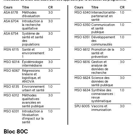
Cours
Titre
CR
Cours
Titre
CR
ASA 6178
Méthodes
3.0
MSO 6340
Intersectorialité-
1.0
d'évaluation
partenariat en
santé
ASA 6704
Introduction à
3.0
la recherche
MSO 6350
Communication
1.0
qualitative
et santé
publique
ASA 6754
Système de
3.0
santé et santé
MSO 6351
Développement
1.0
des
des
populations
communautés
MSN 6115
Santé et
3.0
MSO 6612
Promotion de la
3.0
environnement
santé et
1
prévention
MSO 6014
Épidémiologie
3.0
MSO 6616
Gestion et
3.0
intermédiaire
analyse de
données de
MSO 6067
Régressions
3.0
recherche
linéaire et
logistique, et
MSO 6624
Science des
3.0
ANOVA
données de
santé publique
MSO 6135
Environnement
1.0
urbain et santé
MSO 6634
Synthèse des
1.0
connaissances :
MSO 6312
Méthodes
3.0
revue
qualitatives
systématique
avancées en
santé publique
SPU 6005
Vaccins et
3.0
immunisation
MSO 6331
Introduction à
1.0
l'évaluation
d'impact sur la
santé
Bloc 80C