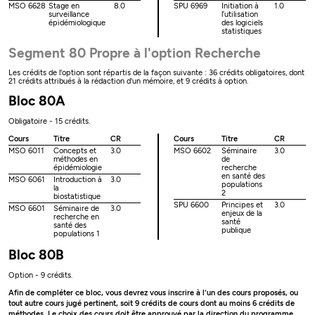
MSO 6628
Stage en
8.0
SPU 6969
Initiation à
1.0
surveillance
l’utilisation
épidémiologique
des logiciels
statistiques
Segment 80 Propre à l'option Recherche
Les crédits de l'option sont répartis de la façon suivante : 36 crédits obligatoires, dont
21 crédits attribués à la rédaction d'un mémoire, et 9 crédits à option.
Bloc 80A
Obligatoire - 15 crédits.
Cours
Titre
CR
Cours
Titre
CR
MSO 6011
Concepts et
3.0
MSO 6602
Séminaire
3.0
méthodes en
de
épidémiologie
recherche
en santé des
MSO 6061
Introduction à
3.0
populations
la
2
biostatistique
SPU 6600
Principes et
3.0
MSO 6601
Séminaire de
3.0
enjeux de la
recherche en
santé
santé des
publique
populations 1
Bloc 80B
Option - 9 crédits.
Afin de compléter ce bloc, vous devrez vous inscrire à l'un des cours proposés, ou
tout autre cours jugé pertinent, soit 9 crédits de cours dont au moins 6 crédits de
méthodes. Le choix des cours doit être approuvé par la direction du programme.