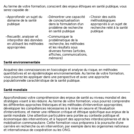
Au terme de votre formation, conscient des enjeux éthiques en santé publique, vous
serez capable de :
Approfondir un sujet du
Démontrer une capacité
Choisir des outils
domaine de la santé
de conceptualisation
méthodologiques
publique
dans la formulation d'un
appropriés à un sujet de
problème de recherche
recherche relié à la santé
en santé publique
publique
Recueillir, analyser et
Communiquer la
interpréter des données
problématique de la
en utilisant les méthodes
recherche, les méthodes
appropriées
et les résultats sous
diverses formes (articles,
affiches, communications,
mémoire)
Santé environnementale
Acquérez des connaissances en toxicologie et analyse du risque, en méthodes
quantitatives et en épidémiologie environnementale. Au terme de votre formation,
vous pourrez les appliquer dans une perspective et avec une approche
populationnelle caractéristique de la santé publique.
Santé mondiale
Approfondissez votre compréhension des enjeux de santé au niveau mondial et des
stratégies visant à les réduire. Au terme de votre formation, vous pourrez comprendre
les différentes approches théoriques et les méthodes d'intervention appropriées;
développer les compétences nécessaires à la mise en oeuvre et l'évaluation
d'interventions; et mener une réflexion critique et éthique spécifique aux enjeux de la
santé mondiale. Une attention particulière sera portée au contexte politique et
économique des interventions, et à l'apport des approches interdisciplinaires et de la
mobilisation communautaire. Cette formation vous préparera à la poursuite d'une
carrière en recherche ou en intervention, par exemple dans les organismes nationaux
et internationaux de coopération ou les ONG.