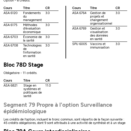
Option - 6 crédits.
Cours
Titre
CR
Cours
Titre
CR
ASA 6120
Fondements
3.0
ASA 6764
Gestion de
3.0
du
projets et
management
changement
organisationnel
ASA 6175
Méthodes
3.0
d'évaluation
ASA 6769
Gestion et
3.0
économique
visualisation
des données
ASA 6703
Économie de
3.0
en santé
la santé
SPU 6005
Vaccins et
3.0
ASA 6708
Technologies
3.0
immunisation
de
l'information
en santé
Bloc 78D Stage
Obligatoire - 11 crédits.
Cours
Titre
CR
ASA 6821
Stage en
11.0
systèmes et
politiques de
santé
Segment 79 Propre à l'option Surveillance
épidémiologique
Les crédits de l'option, incluant le tronc commun, sont répartis de la façon suivante :
45 crédits obligatoires, dont 9 sont attribués à une activité de synthèse et à un stage