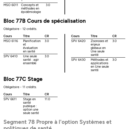
1
MSO 6011
Concepts et
3.0
méthodes en
épidémiologie
Bloc 77B Cours de spécialisation
Obligatoire - 12 crédits.
Cours
Titre
CR
Cours
Titre
CR
MSO 6116
Planification
3.0
SPV 6420
Zoonoses et
3.0
et
enjeux
évaluation
globaux en
en santé
Une seule
santé
SPV 6410
Une seule
3.0
santé : agir
SPV 6430
Méthodes et
3.0
ensemble
applications
en Une seule
santé
Bloc 77C Stage
Obligatoire - 11 crédits.
Cours
Titre
CR
SPV 6611
Stage en
11.0
santé
publique :
option une
seule santé
Segment 78 Propre à l'option Systèmes et
politiques de santé