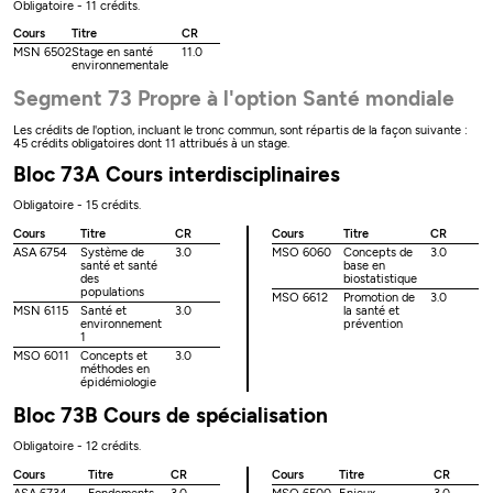
Obligatoire - 11 crédits.
Cours
Titre
CR
MSN 6502
Stage en santé
11.0
environnementale
Segment 73 Propre à l'option Santé mondiale
Les crédits de l'option, incluant le tronc commun, sont répartis de la façon suivante :
45 crédits obligatoires dont 11 attribués à un stage.
Bloc 73A Cours interdisciplinaires
Obligatoire - 15 crédits.
Cours
Titre
CR
Cours
Titre
CR
ASA 6754
Système de
3.0
MSO 6060
Concepts de
3.0
santé et santé
base en
des
biostatistique
populations
MSO 6612
Promotion de
3.0
MSN 6115
Santé et
3.0
la santé et
environnement
prévention
1
MSO 6011
Concepts et
3.0
méthodes en
épidémiologie
Bloc 73B Cours de spécialisation
Obligatoire - 12 crédits.
Cours
Titre
CR
Cours
Titre
CR