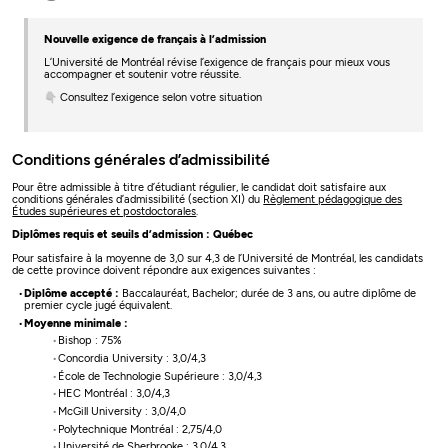
Nouvelle exigence de français à l’admission
L’Université de Montréal révise l’exigence de français pour mieux vous
accompagner et soutenir votre réussite.
👇 Consultez l’exigence selon votre situation
Conditions générales d’admissibilité
Pour être admissible à titre d’étudiant régulier, le candidat doit satisfaire aux
conditions générales d’admissibilité (section XI) du
Règlement pédagogique des
Études supérieures et postdoctorales
.
Diplômes requis et seuils d’admission : Québec
Pour satisfaire à la moyenne de 3,0 sur 4,3 de l’Université de Montréal, les candidats
de cette province doivent répondre aux exigences suivantes :
Diplôme accepté :
Baccalauréat, Bachelor; durée de 3 ans, ou autre diplôme de
premier cycle jugé équivalent.
Moyenne minimale :
Bishop : 75%
Concordia University : 3,0/4,3
École de Technologie Supérieure : 3,0/4,3
HEC Montréal : 3,0/4,3
McGill University : 3,0/4,0
Polytechnique Montréal : 2,75/4,0
Université de Sherbrooke : 3,0/4,3