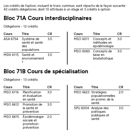
Les crédits de l'option, incluant le tronc commun, sont répartis de la façon suivante :
42 crédits obligatoires, dont 10 attribués à un stage et 3 crédits à option.
Bloc 71A Cours interdisciplinaires
Obligatoire - 12 crédits.
Cours
Titre
CR
Cours
Titre
CR
ASA 6754
Système de
3.0
MSO 6011
Concepts et
3.0
santé et santé
méthodes en
des
épidémiologie
populations
MSO 6060
Concepts de
3.0
MSN 6115
Santé et
3.0
base en
environnement
biostatistique
1
Bloc 71B Cours de spécialisation
Obligatoire - 13 crédits.
Cours
Titre
CR
Cours
Titre
CR
MSO 6116
Planification
3.0
MSO 6623
Stratégies
2.0
et évaluation
populationnelles
en santé
en promo. de la
santé
MSO 6612
Promotion de
3.0
la santé et
SPU 6004
Analyse des
3.0
prévention
politiques
publiques et
MSO 6615
Épidémiologie
2.0
santé
sociale et
promotion-
prévention