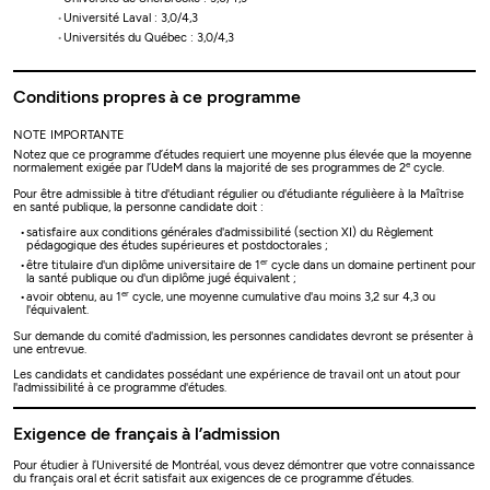
Université Laval : 3,0/4,3
Universités du Québec : 3,0/4,3
Conditions propres à ce programme
NOTE IMPORTANTE
Notez que ce programme d’études requiert une moyenne plus élevée que la moyenne
e
normalement exigée par l’UdeM dans la majorité de ses programmes de 2
cycle.
Pour être admissible à titre d'étudiant régulier ou d'étudiante régulièere à la Maîtrise
en santé publique, la personne candidate doit :
satisfaire aux conditions générales d'admissibilité (section XI) du Règlement
pédagogique des études supérieures et postdoctorales ;
er
être titulaire d'un diplôme universitaire de 1
cycle dans un domaine pertinent pour
la santé publique ou d'un diplôme jugé équivalent ;
er
avoir obtenu, au 1
cycle, une moyenne cumulative d'au moins 3,2 sur 4,3 ou
l'équivalent.
Sur demande du comité d'admission, les personnes candidates devront se présenter à
une entrevue.
Les candidats et candidates possédant une expérience de travail ont un atout pour
l'admissibilité à ce programme d'études.
Exigence de français à l’admission
Pour étudier à l’Université de Montréal, vous devez démontrer que votre connaissance
du français oral et écrit satisfait aux exigences de ce programme d’études.