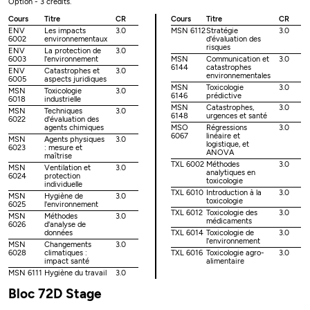
Option - 3 crédits.
Cours
Titre
CR
Cours
Titre
CR
ENV
Les impacts
3.0
MSN 6112
Stratégie
3.0
6002
environnementaux
d'évaluation des
risques
ENV
La protection de
3.0
6003
l'environnement
MSN
Communication et
3.0
6144
catastrophes
ENV
Catastrophes et
3.0
environnementales
6005
aspects juridiques
MSN
Toxicologie
3.0
MSN
Toxicologie
3.0
6146
prédictive
6018
industrielle
MSN
Catastrophes,
3.0
MSN
Techniques
3.0
6148
urgences et santé
6022
d'évaluation des
agents chimiques
MSO
Régressions
3.0
6067
linéaire et
MSN
Agents physiques
3.0
logistique, et
6023
: mesure et
ANOVA
maîtrise
TXL 6002
Méthodes
3.0
MSN
Ventilation et
3.0
analytiques en
6024
protection
toxicologie
individuelle
TXL 6010
Introduction à la
3.0
MSN
Hygiène de
3.0
toxicologie
6025
l'environnement
TXL 6012
Toxicologie des
3.0
MSN
Méthodes
3.0
médicaments
6026
d'analyse de
données
TXL 6014
Toxicologie de
3.0
l'environnement
MSN
Changements
3.0
6028
climatiques :
TXL 6016
Toxicologie agro-
3.0
impact santé
alimentaire
MSN 6111
Hygiène du travail
3.0
Bloc 72D Stage